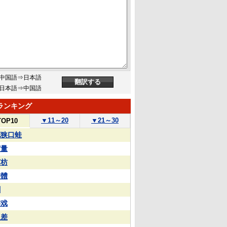
中国語⇒日本語
日本語⇒中国語
ランキング
▼
11～20
▼
21～30
TOP10
花狭口蛙
実量
苏枋
整體
蒯
游戏
反差