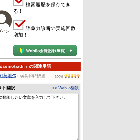
検索履歴を保存でき
る！
語彙力診断の実施回数
グイン
増加！
vosemotiadil」の関連用語
司莫地尔
中英英中専門用語
100%
スト翻訳
>> Weblio翻訳