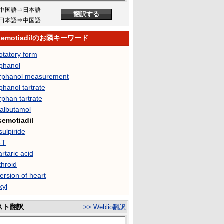
中国語⇒日本語
日本語⇒中国語
osemotiadilのお隣キーワード
otatory form
rphanol
rphanol measurement
phanol tartrate
phan tartrate
salbutamol
semotiadil
ulpiride
-T
artaric acid
throid
ersion of heart
xyl
スト翻訳
>> Weblio翻訳