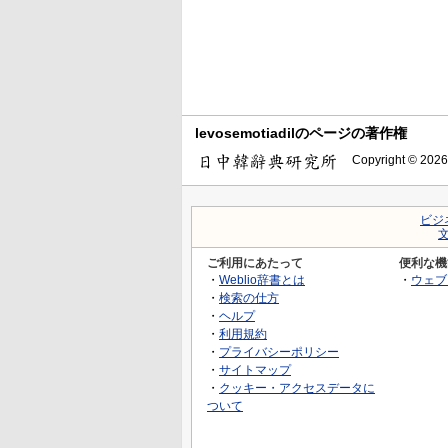
levosemotiadilのページの著作権
Copyright © 2026
ビジ
ご利用にあたって
便利な機
・
Weblio辞書とは
・
ウェブ
・
検索の仕方
・
ヘルプ
・
利用規約
・
プライバシーポリシー
・
サイトマップ
・
クッキー・アクセスデータに
ついて