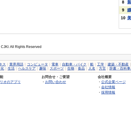
8
9
10
 CJKI. All Rights Reserved
ネス
｜
業界用語
｜
コンピュータ
｜
電車
｜
自動車・バイク
｜
船
｜
工学
｜
建築・不動産
文化
｜
生活
｜
ヘルスケア
｜
趣味
｜
スポーツ
｜
生物
｜
食品
｜
人名
｜
方言
｜
辞書・百科事
能
お問合せ・ご要望
会社概要
リオのアプリ
・
お問い合わせ
・
公式企業ページ
・
会社情報
・
採用情報