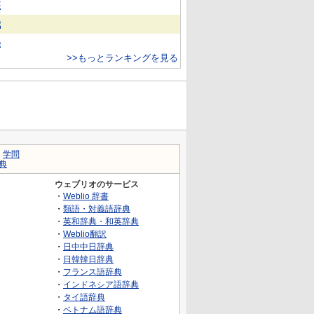
装
娥
美
>>もっとランキングを見る
｜
学問
典
ウェブリオのサービス
・
Weblio 辞書
・
類語・対義語辞典
・
英和辞典・和英辞典
・
Weblio翻訳
・
日中中日辞典
・
日韓韓日辞典
・
フランス語辞典
・
インドネシア語辞典
・
タイ語辞典
・
ベトナム語辞典