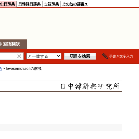
中日辞典
日韓韓日辞典
古語辞典
その他の辞書▼
中国語翻訳
手書き文字入力
語
>
levosemotiadil
の解説