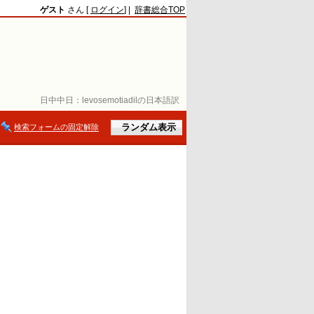
ゲスト
さん [
ログイン
] |
辞書総合TOP
日中中日：
levosemotiadilの日本語訳
検索フォームの固定解除