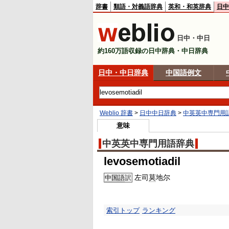
辞書
類語・対義語辞典
英和・和英辞典
日中
日中・中日
約160万語収録の日中辞典・中日辞典
日中・中日辞典
中国語例文
Weblio 辞書
>
日中中日辞典
>
中英英中専門用
意味
中英英中専門用語辞典
levosemotiadil
左司
莫
地尔
中国語
訳
索引トップ
ランキング