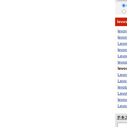
lev
levor
levo
Levo
levor
Levor
levo
levo
Levos
Levo
levot
Levo
levov
Levo
テキ