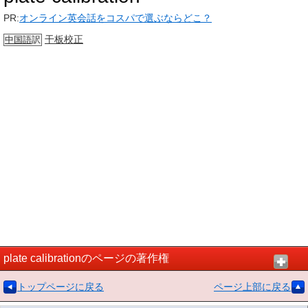
PR:
オンライン英会話をコスパで選ぶならどこ？
干板
校正
中国語
訳
plate calibrationのページの著作権
トップページに戻る
ページ上部に戻る