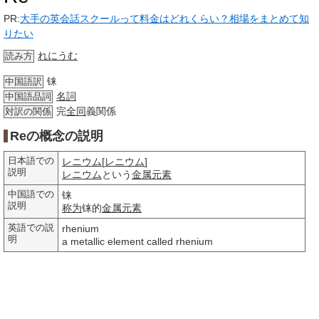
PR:
大手の英会話スクールって料金はどれくらい？相場をまとめて知
りたい
れにうむ
読み方
铼
中国語訳
名詞
中国語品詞
完
全同
義関係
対訳の関係
Reの概念の説明
日本語での
レニウム
[
レニウム
]
説明
レニウム
という
金属元素
中国語での
铼
説明
称为
铼的
金属元素
英語での説
rhenium
明
a metallic element called rhenium