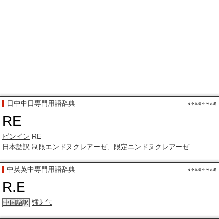
日中中日専門用語辞典
RE
ピンイン
RE
日本語訳
制限
エンドヌクレアーゼ、
限定
エンドヌクレアーゼ
中英英中専門用語辞典
R.E
镭射气
中国語
訳