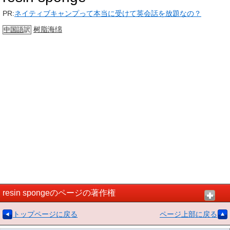
PR:
ネイティブキャンプって本当に受けて英会話を放題なの？
树脂
海绵
中国語
訳
resin spongeのページの著作権
トップページに戻る
ページ上部に戻る