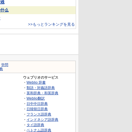
游戏
为什么
犬
>>もっとランキングを見る
｜
学問
典
ウェブリオのサービス
・
Weblio 辞書
・
類語・対義語辞典
・
英和辞典・和英辞典
・
Weblio翻訳
・
日中中日辞典
・
日韓韓日辞典
・
フランス語辞典
・
インドネシア語辞典
・
タイ語辞典
・
ベトナム語辞典