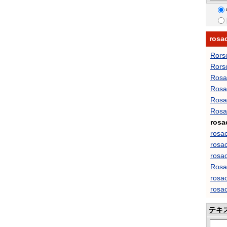
ros
Rors
Rors
Rosa
Rosa 
Rosa
Rosa
rosa
rosa
rosac
rosac
Rosa
rosac
rosa
テキ