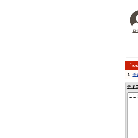
ロ
「ro
1
蔷
テキ