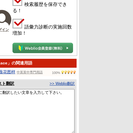
検索履歴を保存でき
る！
語彙力診断の実施回数
グイン
増加！
sace」の関連用語
薇花图样
中英英中専門用語
100%
スト翻訳
>> Weblio翻訳