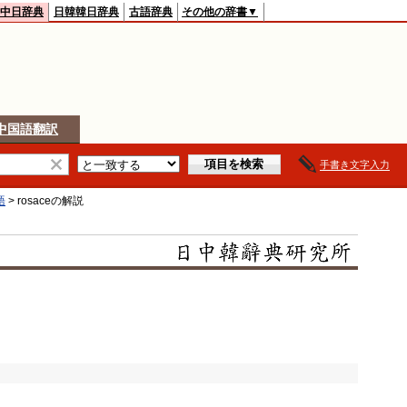
中日辞典
日韓韓日辞典
古語辞典
その他の辞書▼
中国語翻訳
手書き文字入力
語
>
rosace
の解説