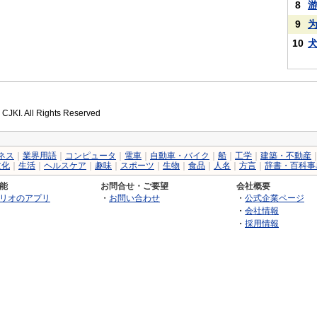
8
9
10
 CJKI. All Rights Reserved
ネス
｜
業界用語
｜
コンピュータ
｜
電車
｜
自動車・バイク
｜
船
｜
工学
｜
建築・不動産
文化
｜
生活
｜
ヘルスケア
｜
趣味
｜
スポーツ
｜
生物
｜
食品
｜
人名
｜
方言
｜
辞書・百科事
能
お問合せ・ご要望
会社概要
リオのアプリ
・
お問い合わせ
・
公式企業ページ
・
会社情報
・
採用情報