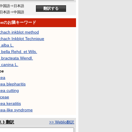
中国語⇒日本語
日本語⇒中国語
aceのお隣キーワード
chach inkblot method
chach Inkblot Technique
 alba L.
bella Rehd. et Wils.
 bracteata Wendl.
 canina L.
ce
cea
ea blepharitis
ea cutting
ceae
ea keratitis
cea-like syndrome
スト翻訳
>> Weblio翻訳