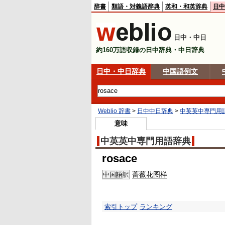
辞書
類語・対義語辞典
英和・和英辞典
日中
日中・中日
約160万語収録の日中辞典・中日辞典
日中・中日辞典
中国語例文
Weblio 辞書
>
日中中日辞典
>
中英英中専門用
意味
中英英中専門用語辞典
rosace
蔷薇花图样
中国語
訳
索引トップ
ランキング