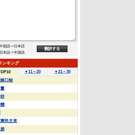
中国語⇒日本語
日本語⇒中国語
ランキング
▼
11～20
▼
21～30
TOP10
花狭口蛙
実量
苏枋
整體
蒯
立憲民主党
反差