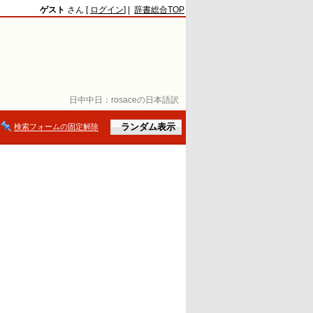
ゲスト
さん [
ログイン
] |
辞書総合TOP
日中中日：
rosaceの日本語訳
検索フォームの固定解除