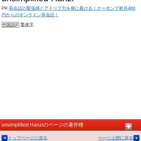
PR:
英会話の緊張感とアドリブ力を身に着ける！クーポンで初月480
円からのオンライン英会話！
繁体字
中国語
訳
unsimplified Hanziのページの著作権
トップページに戻る
ページ上部に戻る