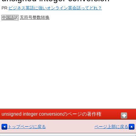
PR:
ビジネス英語に強いオンライン英会話ってどれ？
无符号整数
转换
中国語
訳
unsigned integer conversionのページの著作権
トップページに戻る
ページ上部に戻る