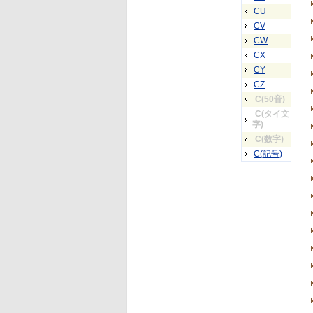
CU
CV
CW
CX
CY
CZ
C(50音)
C(タイ文
字)
C(数字)
C(記号)