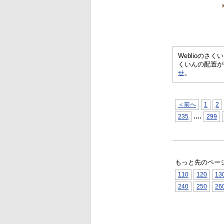
Weblioの
くいんの配置が
せ
。
＜前へ
1
2
...
.
235
299
もっと先のペー
110
120
13
240
250
26