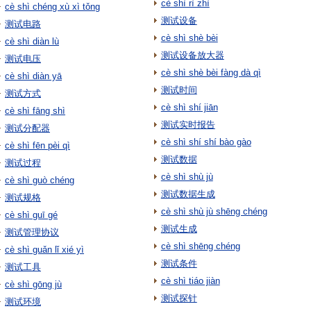
cè shì rì zhì
cè shì chéng xù xì tǒng
测试设备
测试电路
cè shì shè bèi
cè shì diàn lù
测试设备放大器
测试电压
cè shì shè bèi fàng dà qì
cè shì diàn yā
测试时间
测试方式
cè shì shí jiān
cè shì fāng shì
测试实时报告
测试分配器
cè shì shí shí bào gào
cè shì fēn pèi qì
测试数据
测试过程
cè shì shù jù
cè shì guò chéng
测试数据生成
测试规格
cè shì shù jù shēng chéng
cè shì guī gé
测试生成
测试管理协议
cè shì shēng chéng
cè shì guǎn lǐ xié yì
测试条件
测试工具
cè shì tiáo jiàn
cè shì gōng jù
测试探针
测试环境