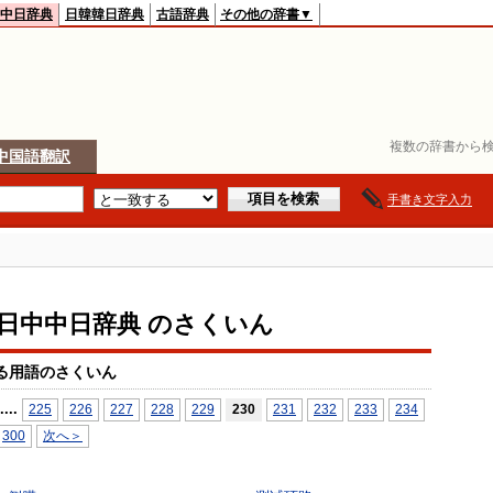
中日辞典
日韓韓日辞典
古語辞典
その他の辞書▼
複数の辞書から検
中国語翻訳
手書き文字入力
io日中中日辞典 のさくいん
る用語のさくいん
...
.
225
226
227
228
229
230
231
232
233
234
300
次へ＞