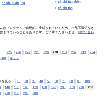
cè shì tàn zhēn
cè shì huán jìng
cè shì tào
さくいんはプログラムで自動的に生成されているため、一部不適切なさ
含まれていることもあります。ご了承くださいませ。
お問い合わ
...
.
225
226
227
228
229
230
231
232
233
234
300
次へ＞
ジを見る：
10
20
30
40
50
60
70
80
90
100
0
140
150
160
170
180
190
200
210
220
230
0
270
280
290
300