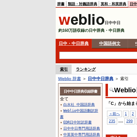
辞書
類語・対義語辞典
英和・和英辞典
日中
日中中日
約160万語収録の日中辞典・中日辞典
日中・中日辞典
中国語例文
索引
ランキング
Weblio 辞書
＞
日中中日辞典
＞ 索引
Webl
日中中日辞典収録辞書
全て
「C」から始ま
白水社 中国語辞典
▼
Weblio中国語翻訳辞
▼
＜前へ
1
2
書
...
.
235
299
EDR日中対訳辞書
▼
日中中日専門用語辞典
▼
中英英中専門用語辞典
▼