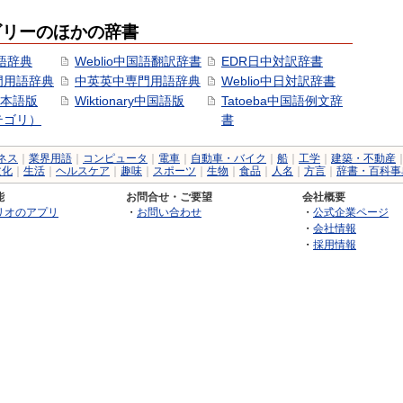
ゴリーのほかの辞書
語辞典
Weblio中国語翻訳辞書
EDR日中対訳辞書
門用語辞典
中英英中専門用語辞典
Weblio中日対訳辞書
y日本語版
Wiktionary中国語版
Tatoeba中国語例文辞
テゴリ）
書
ネス
｜
業界用語
｜
コンピュータ
｜
電車
｜
自動車・バイク
｜
船
｜
工学
｜
建築・不動産
文化
｜
生活
｜
ヘルスケア
｜
趣味
｜
スポーツ
｜
生物
｜
食品
｜
人名
｜
方言
｜
辞書・百科事
能
お問合せ・ご要望
会社概要
リオのアプリ
・
お問い合わせ
・
公式企業ページ
・
会社情報
・
採用情報