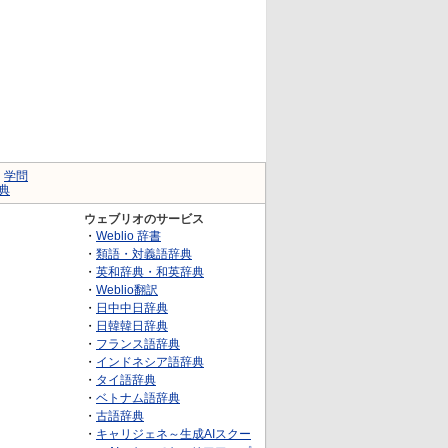
｜
学問
典
ウェブリオのサービス
・
Weblio 辞書
・
類語・対義語辞典
・
英和辞典・和英辞典
・
Weblio翻訳
・
日中中日辞典
・
日韓韓日辞典
・
フランス語辞典
・
インドネシア語辞典
・
タイ語辞典
・
ベトナム語辞典
・
古語辞典
・
キャリジェネ～生成AIスクー