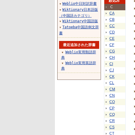
絞込み
Weblio中日対訳辞書
▼
C
Wiktionary日本語版
▼
CA
（中国語カテゴリ）
CB
Wiktionary中国語版
▼
CC
Tatoeba中国語例文辞
▼
CD
書
CE
最近追加された辞書
CF
CG
Weblio実用類語辞
▼
典
CH
Weblio実用英語辞
▼
CI
典
CJ
CK
CL
CM
CN
CO
CP
CQ
CR
CS
CT