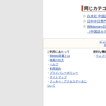
同じカテ
白水社 中国
日中中日専
Wiktionar
（中国語カ
ビジ
ご利用にあたって
便利な機
・
Weblio辞書とは
・
ウェブ
・
検索の仕方
・
ヘルプ
・
利用規約
・
プライバシーポリシー
・
サイトマップ
・
クッキー・アクセスデータに
ついて