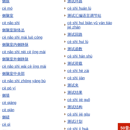
侧膜
测试环路
cè mó
cè shì huán lù
侧脑室
测试汇编语言调节站
cè nǎo shì
cè shì huì biān yǔ yán tiáo
jié zhàn
侧脑室脉络丛
测试回路
cè nǎo shì mài luò cóng
cè shì huí lù
侧脑室内侧静脉
测试函数
cè nǎo shì nèi cè jìng mài
cè shì hán shù
侧脑室外侧静脉
测试荷载
cè nǎo shì wài cè jìng mài
cè shì hè zài
侧脑室中央部
cè shì jiàn
cè nǎo shì zhōng yāng bù
测试夹
cè pō yí
测试结果
侧墙
cè shì jié guǒ
cè qiáng
测试结构
cè qiān
cè shì jié gòu
侧碛
测试计划
cè qì
50
cè shì jì huà