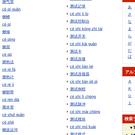
测气管
测试记录
あ
cè qì guǎn
cè shì jì lù
さ
侧鳍
测试控制台
な
cè qí
cè shì kòng zhì tái
ま
侧倾
ら
测试开关
cè qīng
が
cè shì kāi guān
侧屈
だ
测试卡
cè qū
ぱ
测试连接
测热法
cè shì lián jiē
cè rè fǎ
アル
测试连接器
测热计
Ａ
cè shì lián jiē qì
cè rè jì
Ｋ
测试例程
侧韧带
Ｕ
cè shì lì chéng
cè rèn dài
１
测试脉冲
测水管
cè shì mài chōng
cè shuǐ guǎn
検索
测试模块
cè shè
cè shì mó kuài
▼
侧设运河
测试模式