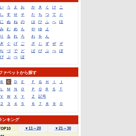
い
う
え
お
か
き
く
け
こ
し
す
せ
そ
た
ち
つ
て
と
に
ぬ
ね
の
は
ひ
ふ
へ
ほ
み
む
め
も
や
ゆ
よ
り
る
れ
ろ
わ
を
ん
ぎ
ぐ
げ
ご
ざ
じ
ず
ぜ
ぞ
ぢ
づ
で
ど
ば
び
ぶ
べ
ぼ
ぴ
ぷ
ぺ
ぽ
ファベットから探す
Ｂ
Ｃ
Ｄ
Ｅ
Ｆ
Ｇ
Ｈ
Ｉ
Ｊ
Ｌ
Ｍ
Ｎ
Ｏ
Ｐ
Ｑ
Ｒ
Ｓ
Ｔ
Ｖ
Ｗ
Ｘ
Ｙ
Ｚ
記号
２
３
４
５
６
７
８
９
０
ランキング
▼
11～20
▼
21～30
TOP10