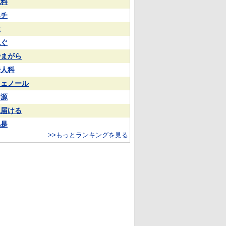
試料
ハチ
屋
泳ぐ
やまがら
婦人科
フェノール
同源
見届ける
凡是
>>もっとランキングを見る