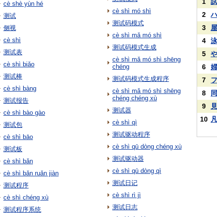
1
cè shè yùn hé
cè shì mó shì
2
测试
测试码模式
3
侧视
cè shì mǎ mó shì
cè shì
4
测试码模式生成
测试表
5
cè shì mǎ mó shì shēng
cè shì biǎo
chéng
6
测试棒
测试码模式生成程序
7
cè shì bàng
cè shì mǎ mó shì shēng
8
chéng chéng xù
测试报告
9
测试器
cè shì bào gào
10
cè shì qì
测试包
测试驱动程序
cè shì bāo
cè shì qū dòng chéng xù
测试板
测试驱动器
cè shì bǎn
cè shì qū dòng qì
cè shì bǎn ruǎn jiàn
测试日记
测试程序
cè shì rì jì
cè shì chéng xù
测试日志
测试程序系统