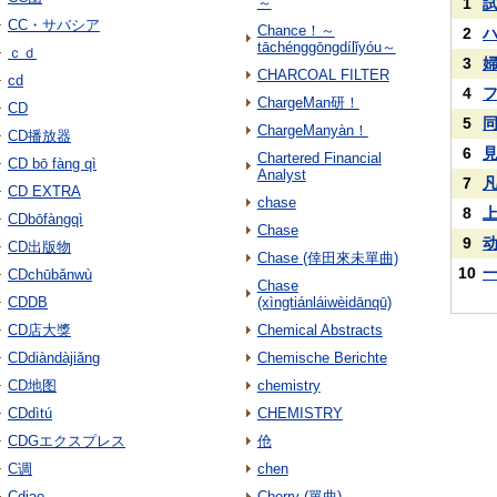
～
1
CC・サバシア
Chance！～
2
tāchénggōngdílǐyóu～
ｃｄ
3
CHARCOAL FILTER
cd
4
ChargeMan研！
CD
5
ChargeManyàn！
CD播放器
6
Chartered Financial
CD bō fàng qì
Analyst
7
CD EXTRA
chase
8
CDbōfàngqì
Chase
9
CD出版物
Chase (倖田來未單曲)
10
CDchūbǎnwù
Chase
CDDB
(xìngtiánláiwèidānqū)
CD店大獎
Chemical Abstracts
CDdiàndàjiǎng
Chemische Berichte
CD地图
chemistry
CDdìtú
CHEMISTRY
CDGエクスプレス
伧
C调
chen
Cdiao
Cherry (單曲)