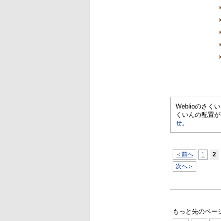
Weblioの
くいんの配置が
せ
。
＜前へ
1
2
次へ＞
もっと先のペー