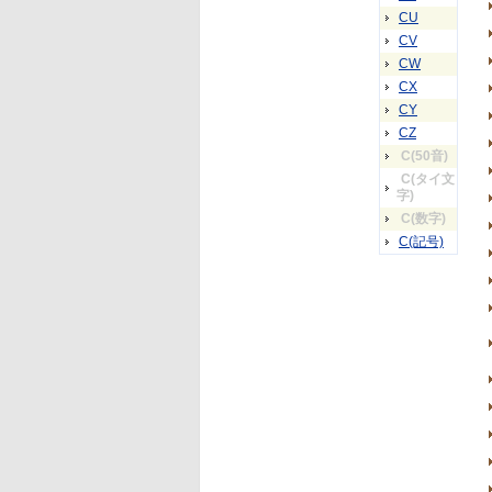
CU
CV
CW
CX
CY
CZ
C(50音)
C(タイ文
字)
C(数字)
C(記号)