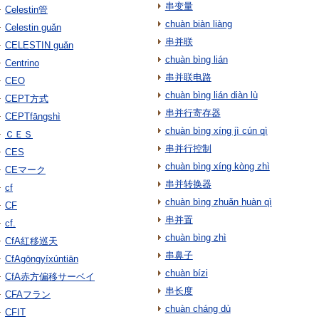
串变量
Celestin管
chuàn biàn liàng
Celestin guǎn
串并联
CELESTIN guǎn
chuàn bìng lián
Centrino
串并联电路
CEO
chuàn bìng lián diàn lù
CEPT方式
串并行寄存器
CEPTfāngshì
chuàn bìng xíng jì cún qì
ＣＥＳ
串并行控制
CES
chuàn bìng xíng kòng zhì
CEマーク
串并转换器
cf
chuàn bìng zhuǎn huàn qì
CF
串并置
cf.
chuàn bìng zhì
CfA紅移巡天
串鼻子
CfAgōngyíxúntiān
chuàn bízi
CfA赤方偏移サーベイ
串长度
CFAフラン
chuàn cháng dù
CFIT