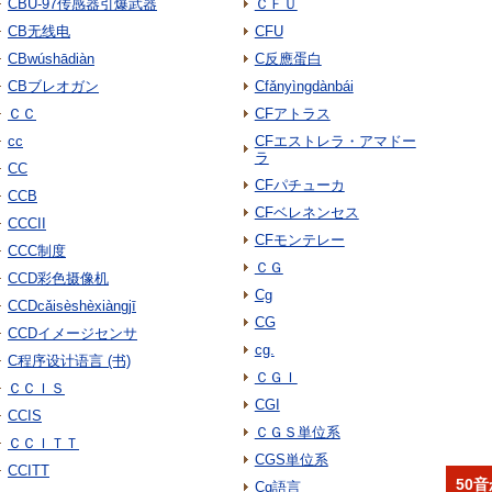
CBU-97传感器引爆武器
ＣＦＵ
CB无线电
CFU
CBwúshādiàn
C反應蛋白
CBブレオガン
Cfǎnyìngdànbái
ＣＣ
CFアトラス
cc
CFエストレラ・アマドー
ラ
CC
CFパチューカ
CCB
CFベレネンセス
CCCII
CFモンテレー
CCC制度
ＣＧ
CCD彩色摄像机
Cg
CCDcǎisèshèxiàngjī
CG
CCDイメージセンサ
cg.
C程序设计语言 (书)
ＣＧＩ
ＣＣＩＳ
CGI
CCIS
ＣＧＳ単位系
ＣＣＩＴＴ
CGS単位系
CCITT
50
Cg語言