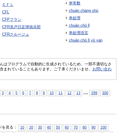
串常数
ＣＦＬ
chuàn cháng shù
CFL
串处理
CFPフラン
chuàn chǔ lǐ
CFR克卢日足球俱乐部
串处理语言
CFRクルージュ
chuàn chǔ lǐ yǔ yán
さくいんはプログラムで自動的に生成されているため、一部不適切なさ
含まれていることもあります。ご了承くださいませ。
お問い合わ
...
.
3
4
5
6
7
8
9
10
11
12
13
299
300
ジを見る：
10
20
30
40
50
60
70
80
90
100