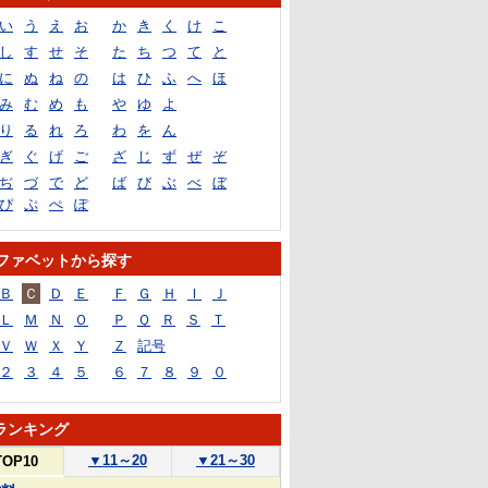
い
う
え
お
か
き
く
け
こ
し
す
せ
そ
た
ち
つ
て
と
に
ぬ
ね
の
は
ひ
ふ
へ
ほ
み
む
め
も
や
ゆ
よ
り
る
れ
ろ
わ
を
ん
ぎ
ぐ
げ
ご
ざ
じ
ず
ぜ
ぞ
ぢ
づ
で
ど
ば
び
ぶ
べ
ぼ
ぴ
ぷ
ぺ
ぽ
ファベットから探す
Ｂ
Ｃ
Ｄ
Ｅ
Ｆ
Ｇ
Ｈ
Ｉ
Ｊ
Ｌ
Ｍ
Ｎ
Ｏ
Ｐ
Ｑ
Ｒ
Ｓ
Ｔ
Ｖ
Ｗ
Ｘ
Ｙ
Ｚ
記号
２
３
４
５
６
７
８
９
０
ランキング
▼
11～20
▼
21～30
TOP10