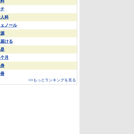
試料
ハチ
婦人科
フェノール
同源
見届ける
凡是
上个月
动身
一冊
>>もっとランキングを見る