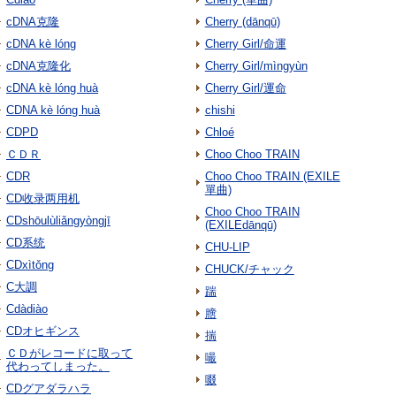
cDNA克隆
Cherry (dānqū)
cDNA kè lóng
Cherry Girl/命運
cDNA克隆化
Cherry Girl/mìngyùn
cDNA kè lóng huà
Cherry Girl/運命
CDNA kè lóng huà
chishi
CDPD
Chloé
ＣＤＲ
Choo Choo TRAIN
CDR
Choo Choo TRAIN (EXILE
單曲)
CD收录两用机
Choo Choo TRAIN
CDshōulùliǎngyòngjī
(EXILEdānqū)
CD系统
CHU-LIP
CDxìtǒng
CHUCK/チャック
C大調
踹
Cdàdiào
膪
CDオヒギンス
揣
ＣＤがレコードに取って
嘬
代わってしまった。
啜
CDグアダラハラ