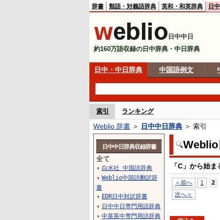
辞書
類語・対義語辞典
英和・和英辞典
日中
日中中日
約160万語収録の日中辞典・中日辞典
日中・中日辞典
中国語例文
索引
ランキング
Weblio 辞書
＞
日中中日辞典
＞ 索引
Webl
日中中日辞典収録辞書
全て
「C」から始ま
白水社 中国語辞典
▼
Weblio中国語翻訳辞
▼
＜前へ
1
2
書
次へ＞
EDR日中対訳辞書
▼
日中中日専門用語辞典
▼
中英英中専門用語辞典
▼