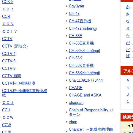
CCK-8
Cgyǔyán
あ
ＣＣＲ
CH-47
さ
CCR
CH-47直升機
な
ＣＣＳ
CH-47zhíshēngjī
ま
ＣＣＴＶ
ら
CH-53E
CCTV
が
CH-53E直升機
CCTV (消歧义)
だ
CH-53Ezhíshēngjī
CCTV-4
ぱ
CH-53K
CCTV-5
CH-53K直升機
CCTV-9
アル
CH-53Kzhíshēngjī
CCTV-新聞
Ａ
Cha 110913-773444
CCTV杯电视快棋赛
Ｋ
CHAGE
CCTV杯中国囲棋電視快棋
Ｕ
戦
CHAGE and ASKA
１
ＣＣＵ
chaguan
CCU
Chain of Responsibility パ
ターン
検索
ＣＣＷ
chan
CCW
▼
Chance！～她成功的理由
CC団