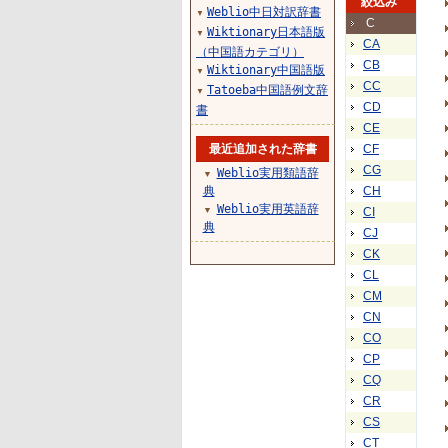
絞込み
Weblio中日対訳辞書
▼
C
Wiktionary日本語版
▼
CA
（中国語カテゴリ）
CB
Wiktionary中国語版
▼
CC
Tatoeba中国語例文辞
▼
CD
書
CE
最近追加された辞書
CF
CG
Weblio実用類語辞
▼
典
CH
Weblio実用英語辞
▼
CI
典
CJ
CK
CL
CM
CN
CO
CP
CQ
CR
CS
CT