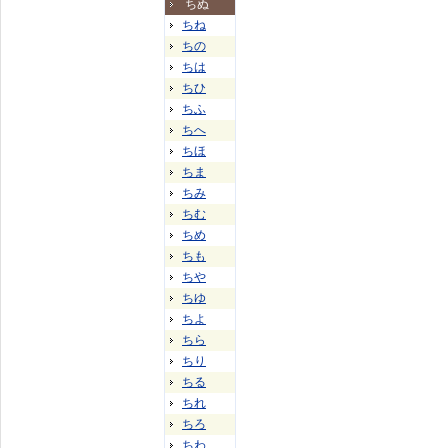
ちぬ
ちね
ちの
ちは
ちひ
ちふ
ちへ
ちほ
ちま
ちみ
ちむ
ちめ
ちも
ちや
ちゆ
ちよ
ちら
ちり
ちる
ちれ
ちろ
ちわ