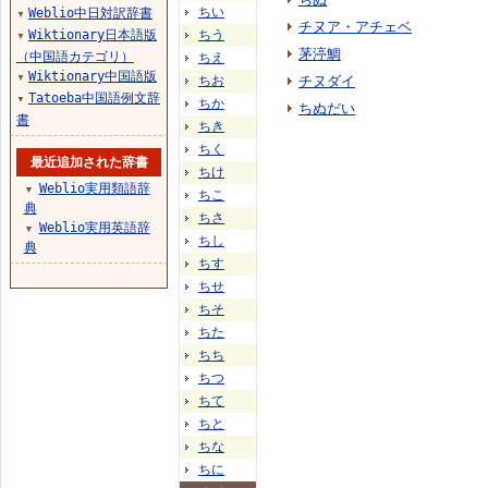
ちい
Weblio中日対訳辞書
▼
チヌア・アチェベ
Wiktionary日本語版
ちう
▼
茅渟鯛
（中国語カテゴリ）
ちえ
Wiktionary中国語版
▼
ちお
チヌダイ
Tatoeba中国語例文辞
▼
ちか
ちぬだい
書
ちき
ちく
最近追加された辞書
ちけ
Weblio実用類語辞
▼
ちこ
典
ちさ
Weblio実用英語辞
▼
ちし
典
ちす
ちせ
ちそ
ちた
ちち
ちつ
ちて
ちと
ちな
ちに