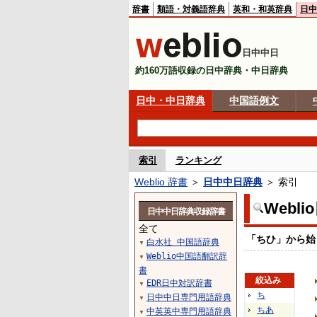
辞書
類語・対義語辞典
英和・和英辞典
日中
日中中日
約160万語収録の日中辞典・中日辞典
日中・中日辞典
中国語例文
索引
ランキング
Weblio 辞書
＞
日中中日辞典
＞ 索引
Webl
日中中日辞典収録辞書
全て
「ちひ」から始
白水社 中国語辞典
▼
Weblio中国語翻訳辞
▼
書
絞込み
EDR日中対訳辞書
▼
ち
日中中日専門用語辞典
▼
ちあ
中英英中専門用語辞典
▼