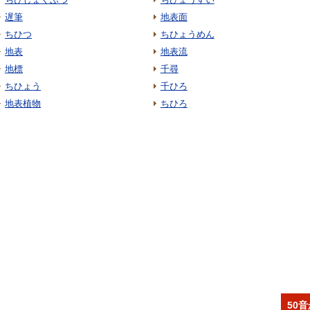
遅筆
地表面
ちひつ
ちひょうめん
地表
地表流
地標
千尋
ちひょう
千ひろ
地表植物
ちひろ
50