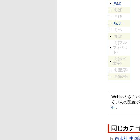
ちぼ
ちぱ
ちぴ
ちぷ
ちぺ
ちぽ
ち(アル
ファベッ
ト)
ち(タイ
文字)
ち(数字)
ち(記号)
Weblioの
くいんの配置が
せ
。
同じカテ
白水社 中国