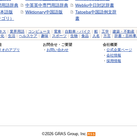
門用語辞典
中英英中専門用語辞典
Weblio中日対訳辞書
y日本語版
Wiktionary中国語版
Tatoeba中国語例文辞
テゴリ）
書
ネス
｜
業界用語
｜
コンピュータ
｜
電車
｜
自動車・バイク
｜
船
｜
工学
｜
建築・不動産
文化
｜
生活
｜
ヘルスケア
｜
趣味
｜
スポーツ
｜
生物
｜
食品
｜
人名
｜
方言
｜
辞書・百科事
能
お問合せ・ご要望
会社概要
リオのアプリ
・
お問い合わせ
・
公式企業ページ
・
会社情報
・
採用情報
©2026 GRAS Group, Inc.
RSS