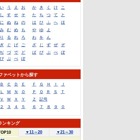
い
う
え
お
か
き
く
け
こ
し
す
せ
そ
た
ち
つ
て
と
に
ぬ
ね
の
は
ひ
ふ
へ
ほ
み
む
め
も
や
ゆ
よ
り
る
れ
ろ
わ
を
ん
ぎ
ぐ
げ
ご
ざ
じ
ず
ぜ
ぞ
ぢ
づ
で
ど
ば
び
ぶ
べ
ぼ
ぴ
ぷ
ぺ
ぽ
ファベットから探す
Ｂ
Ｃ
Ｄ
Ｅ
Ｆ
Ｇ
Ｈ
Ｉ
Ｊ
Ｌ
Ｍ
Ｎ
Ｏ
Ｐ
Ｑ
Ｒ
Ｓ
Ｔ
Ｖ
Ｗ
Ｘ
Ｙ
Ｚ
記号
２
３
４
５
６
７
８
９
０
ランキング
▼
11～20
▼
21～30
TOP10