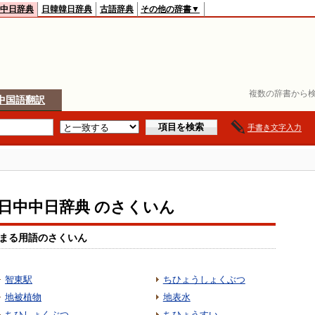
中日辞典
日韓韓日辞典
古語辞典
その他の辞書▼
複数の辞書から検
中国語翻訳
手書き文字入力
io日中中日辞典 のさくいん
まる用語のさくいん
智東駅
ちひょうしょくぶつ
地被植物
地表水
ちひしょくぶつ
ちひょうすい