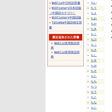
ちい
Weblio中日対訳辞書
▼
Wiktionary日本語版
ちう
▼
（中国語カテゴリ）
ちえ
Wiktionary中国語版
▼
ちお
Tatoeba中国語例文辞
▼
ちか
書
ちき
ちく
最近追加された辞書
ちけ
Weblio実用類語辞
▼
ちこ
典
ちさ
Weblio実用英語辞
▼
ちし
典
ちす
ちせ
ちそ
ちた
ちち
ちつ
ちて
ちと
ちな
ちに