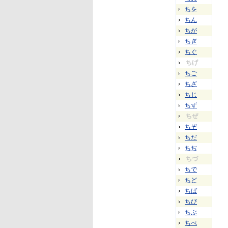
ちを
ちん
ちが
ちぎ
ちぐ
ちげ
ちご
ちざ
ちじ
ちず
ちぜ
ちぞ
ちだ
ちぢ
ちづ
ちで
ちど
ちば
ちび
ちぶ
ちべ