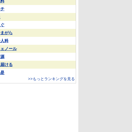
試料
ハチ
屋
泳ぐ
やまがら
婦人科
フェノール
同源
見届ける
凡是
>>もっとランキングを見る