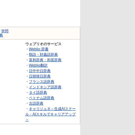
｜
学問
典
ウェブリオのサービス
・
Weblio 辞書
・
類語・対義語辞典
・
英和辞典・和英辞典
・
Weblio翻訳
・
日中中日辞典
・
日韓韓日辞典
・
フランス語辞典
・
インドネシア語辞典
・
タイ語辞典
・
ベトナム語辞典
・
古語辞典
・
キャリジェネ～生成AIスクー
ル・AIスキルでキャリアアップ
～