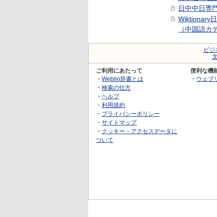
日中中日専
Wiktionar
（中国語カ
ビジ
ご利用にあたって
便利な機
・
Weblio辞書とは
・
ウェブ
・
検索の仕方
・
ヘルプ
・
利用規約
・
プライバシーポリシー
・
サイトマップ
・
クッキー・アクセスデータに
ついて