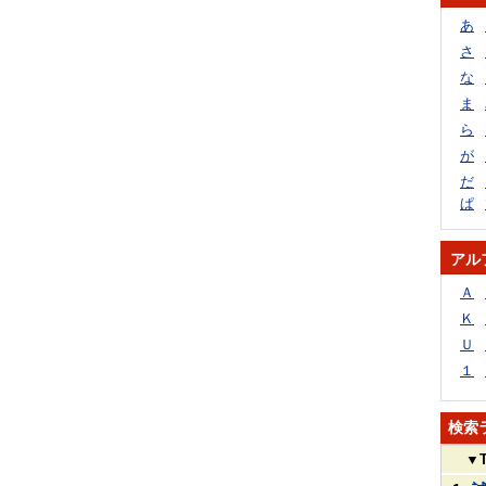
あ
さ
な
ま
ら
が
だ
ぱ
アル
Ａ
Ｋ
Ｕ
１
検索
▼