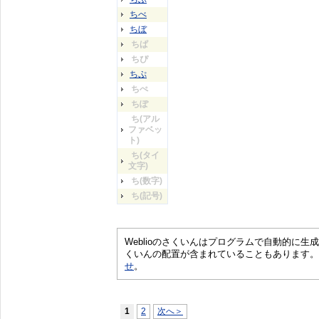
ちべ
ちぼ
ちぱ
ちぴ
ちぷ
ちぺ
ちぽ
ち(アル
ファベッ
ト)
ち(タイ
文字)
ち(数字)
ち(記号)
Weblioのさくいんはプログラムで自動的に
くいんの配置が含まれていることもあります。
せ
。
1
2
次へ＞