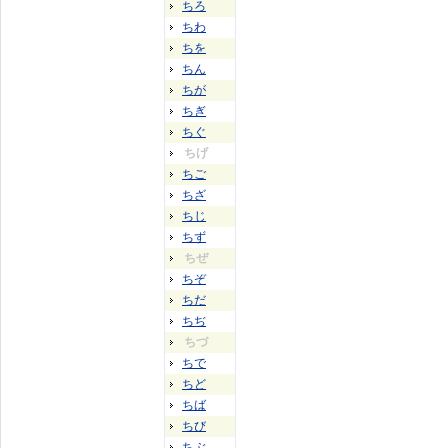
ちろ
ちわ
ちを
ちん
ちが
ちぎ
ちぐ
ちげ
ちご
ちざ
ちじ
ちず
ちぜ
ちぞ
ちだ
ちぢ
ちづ
ちで
ちど
ちば
ちび
ちぶ