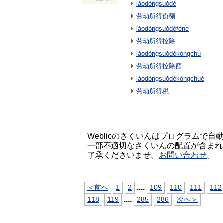
láodòngsuǒdé
劳动所得份额
láodòngsuǒdéfèné
劳动所得控除
láodòngsuǒdékòngchú
劳动所得控除额
láodòngsuǒdékòngchúé
劳动所得税
Weblioのさくいんはプログラムで
一部不適切なさくいんの配置が含まれ
了承くださいませ。
お問い合わせ
。
...
.
＜前へ
1
2
109
110
111
112
...
.
118
119
285
286
次へ＞