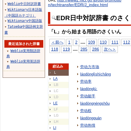
URL
http://www2.nict.go.jp/out-promotio
Weblio中日対訳辞書
n/techtransfer/EDR/J_index.html
▼
Wiktionary日本語版
▼
（中国語カテゴリ）
EDR日中対訳辞書 のさ
Wiktionary中国語版
▼
Tatoeba中国語例文辞
▼
「L」から始まる用語のさくいん
書
...
.
＜前へ
1
2
109
110
111
112
最近追加された辞書
...
.
118
119
285
286
次へ＞
Weblio実用類語辞
▼
典
Weblio実用英語辞
▼
絞込み
典
劳动力市场
L
láodònglìshìchǎng
LA
劳动率
LB
láodònglù:
LC
劳动能手
LD
LE
láodòngnéngshǒu
LF
劳动权
LG
láodòngquán
LH
劳动热情
LI