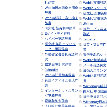
し辞書
Weblio実用類
Weblio日本語例文用例
Weblioシソー
辞書
研究社 新和英
Weblio類語・言い換え
Weblio実用英
辞書
JMdict
研究社 新英和中辞典
旅行・ビジネス
Eゲイト英和辞典
翻訳
ハイパー英語辞書
Tatoeba
研究社 英和コンピュ
日英・英日専門
ーター用語辞典
書
外務省記者会見英語対
遺伝子名称シソ
訳
Weblio和製英
EDR日英対訳辞書
メール英語例文
JMnedict
最強のスラング
Weblio記号和英辞書
Weblio専門用
英語イディオム表現辞
書
典
Wiktionary英語
インターネットスラン
白水社 中国語
グ英和辞典
日中中日専門用
斎藤和英大辞典
Wiktionary日
人口統計学英英辞書
（中国語カテゴ