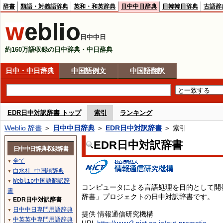
辞書
類語・対義語辞典
英和・和英辞典
日中中日辞典
日韓韓日辞典
古語辞
日中中日
約160万語収録の日中辞典・中日辞典
日中・中日辞典
中国語例文
中国語翻訳
EDR日中対訳辞書 トップ
索引
ランキング
Weblio 辞書
＞
日中中日辞典
＞
EDR日中対訳辞書
＞ 索引
EDR日中対訳辞書
日中中日辞典収録辞書
全て
▼
白水社 中国語辞典
▼
Weblio中国語翻訳辞
▼
コンピュータによる言語処理を目的として開
書
辞書」プロジェクトの日中対訳辞書です。
EDR日中対訳辞書
▼
日中中日専門用語辞典
▼
提供 情報通信研究機構
中英英中専門用語辞典
▼