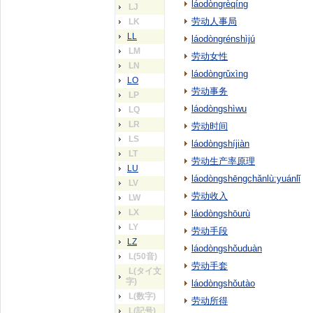
láodòngrèqíng
LJ
劳动人事局
LK
LL
láodòngrénshìjú
LM
劳动女性
LN
láodòngrǔxìng
LO
劳动事务
LP
láodòngshìwu
LQ
LR
劳动时间
LS
láodòngshíjiàn
LT
劳动生产率原理
LU
láodòngshēngchǎnlù:yuánlǐ
LV
劳动收入
LW
LX
láodòngshōurù
LY
劳动手段
LZ
láodòngshǒuduàn
L(50音)
劳动手套
L(タイ文
字)
láodòngshǒutào
L(数字)
劳动所得
L(記号)