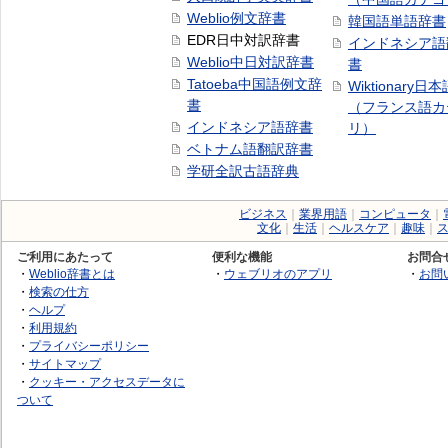
Weblio例文辞書
韓国語単語辞書
EDR日中対訳辞書
インドネシア語
Weblio中日対訳辞書
書
Tatoeba中国語例文辞
Wiktionary日
書
（フランス語カ
インドネシア語辞書
リ）
ベトナム語翻訳辞書
学研全訳古語辞典
ビジネス
｜
業界用語
｜
コンピュータ
｜
文化
｜
生活
｜
ヘルスケア
｜
趣味
｜
ご利用にあたって
便利な機能
お問合
・
Weblio辞書とは
・
ウェブリオのアプリ
・
お問
・
検索の仕方
・
ヘルプ
・
利用規約
・
プライバシーポリシー
・
サイトマップ
・
クッキー・アクセスデータに
ついて