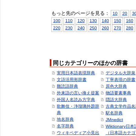
もっと先のページを見る：
10
20
3
100
110
120
130
140
150
160
220
230
240
250
260
270
280
同じカテゴリーのほかの辞書
実用日本語表現辞典
デジタル大辞泉
文語活用形辞書
丁寧表現の辞書
難読語辞典
原色大辞典
外来語の言い換え提案
物語要素事典
外国人名読み方字典
隠語大辞典
歌舞伎・浄瑠璃外題辞
古典文学作品名
典
駅名辞典
地名辞典
JMnedict
名字辞典
Wiktionary日
ウィキペディア小見出
（日本語カテゴ