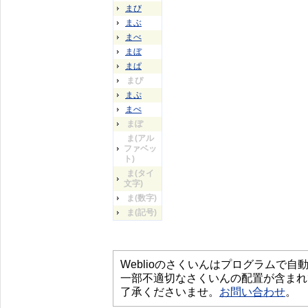
まび
まぶ
まべ
まぼ
まぱ
まぴ
まぷ
まぺ
まぽ
ま(アル
ファベッ
ト)
ま(タイ
文字)
ま(数字)
ま(記号)
Weblioのさくいんはプログラムで
一部不適切なさくいんの配置が含まれ
了承くださいませ。
お問い合わせ
。