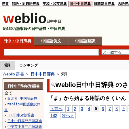
辞書
類語・対義語辞典
英和・和英辞典
日中中日辞典
日韓韓日辞典
古語辞
日中中日
約160万語収録の日中辞典・中日辞典
日中・中日辞典
中国語例文
中国語翻訳
索引
ランキング
Weblio 辞書
＞
日中中日辞典
＞ 索引
Weblio日中中日辞典 の
日中中日辞典収録辞書
全て
「ま」から始まる用語のさくいん
白水社 中国語辞典
▼
Weblio中国語翻訳辞
▼
＜前へ
1
2
3
4
5
6
7
8
9
書
EDR日中対訳辞書
182
次へ＞
▼
日中中日専門用語辞典
▼
中英英中専門用語辞典
▼