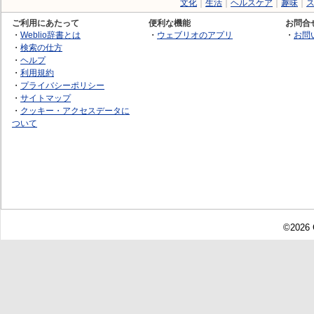
文化
｜
生活
｜
ヘルスケア
｜
趣味
｜
ご利用にあたって
便利な機能
お問合
・
Weblio辞書とは
・
ウェブリオのアプリ
・
お問
・
検索の仕方
・
ヘルプ
・
利用規約
・
プライバシーポリシー
・
サイトマップ
・
クッキー・アクセスデータに
ついて
©2026 