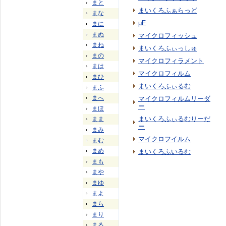
まと
まいくろふぁらっど
まな
μF
まに
まぬ
マイクロフィッシュ
まね
まいくろふぃっしゅ
まの
マイクロフィラメント
まは
マイクロフィルム
まひ
まいくろふぃるむ
まふ
まへ
マイクロフィルムリーダ
ー
まほ
まいくろふぃるむりーだ
まま
ー
まみ
マイクロフイルム
まむ
まめ
まいくろふいるむ
まも
まや
まゆ
まよ
まら
まり
まる