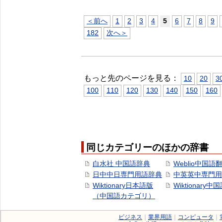
＜前へ
1
2
3
4
5
6
7
8
9
182
次へ＞
もっと先のページを見る：
10
20
3
100
110
120
130
140
150
160
同じカテゴリーのほかの辞書
白水社 中国語辞典
Weblio中国語
日中中日専門用語辞典
中英英中専門用
Wiktionary日本語版
Wiktionary中
（中国語カテゴリ）
ビジネス
｜
業界用語
｜
コンピュータ
｜