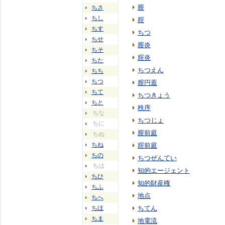
膣
ちさ
ちし
腟
ちす
ちつ
ちせ
膣炎
ちそ
腟炎
ちた
ちつえん
ちち
ちつ
膣円蓋
ちて
ちつきょう
ちと
秩序
ちな
ちつじょ
ちに
膣前庭
ちぬ
ちね
腟前庭
ちの
ちつぜんてい
ちは
知的エージェント
ちひ
知的財産権
ちふ
地点
ちへ
ちほ
ちてん
ちま
地電流