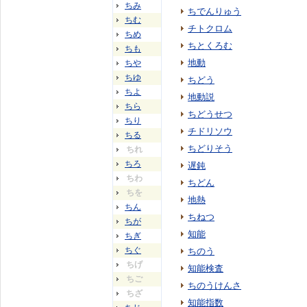
ちみ
ちでんりゅう
ちむ
チトクロム
ちめ
ちとくろむ
ちも
地動
ちや
ちゆ
ちどう
ちよ
地動説
ちら
ちどうせつ
ちり
チドリソウ
ちる
ちどりそう
ちれ
ちろ
遅鈍
ちわ
ちどん
ちを
地熱
ちん
ちねつ
ちが
知能
ちぎ
ちぐ
ちのう
ちげ
知能検査
ちご
ちのうけんさ
ちざ
知能指数