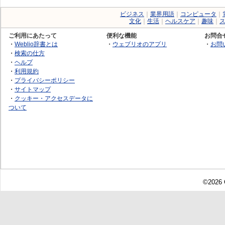
ビジネス
｜
業界用語
｜
コンピュータ
｜
文化
｜
生活
｜
ヘルスケア
｜
趣味
｜
ご利用にあたって
便利な機能
お問合
・
Weblio辞書とは
・
ウェブリオのアプリ
・
お問
・
検索の仕方
・
ヘルプ
・
利用規約
・
プライバシーポリシー
・
サイトマップ
・
クッキー・アクセスデータに
ついて
©2026 