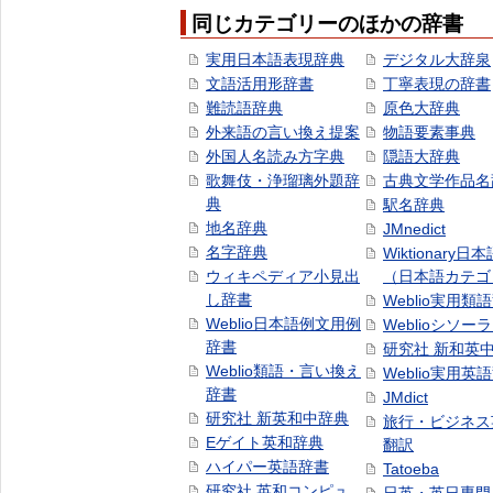
同じカテゴリーのほかの辞書
実用日本語表現辞典
デジタル大辞泉
文語活用形辞書
丁寧表現の辞書
難読語辞典
原色大辞典
外来語の言い換え提案
物語要素事典
外国人名読み方字典
隠語大辞典
歌舞伎・浄瑠璃外題辞
古典文学作品名
典
駅名辞典
地名辞典
JMnedict
名字辞典
Wiktionary日
ウィキペディア小見出
（日本語カテゴ
し辞書
Weblio実用類
Weblio日本語例文用例
Weblioシソー
辞書
研究社 新和英
Weblio類語・言い換え
Weblio実用英
辞書
JMdict
研究社 新英和中辞典
旅行・ビジネス
Eゲイト英和辞典
翻訳
ハイパー英語辞書
Tatoeba
研究社 英和コンピュ