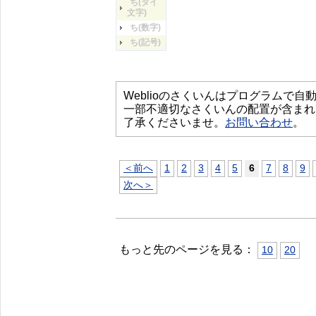
ち(タイ
文字)
ち(数字)
ち(記号)
Weblioのさくいんはプログラムで
一部不適切なさくいんの配置が含まれ
了承くださいませ。
お問い合わせ
。
＜前へ
1
2
3
4
5
6
7
8
9
次へ＞
もっと先のページを見る：
10
20