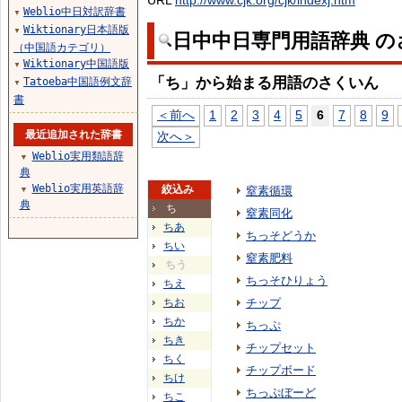
URL
http://www.cjk.org/cjk/indexj.htm
Weblio中日対訳辞書
▼
Wiktionary日本語版
▼
日中中日専門用語辞典 の
（中国語カテゴリ）
Wiktionary中国語版
▼
「ち」から始まる用語のさくいん
Tatoeba中国語例文辞
▼
書
＜前へ
1
2
3
4
5
6
7
8
9
最近追加された辞書
次へ＞
Weblio実用類語辞
▼
典
Weblio実用英語辞
絞込み
窒素循環
▼
典
ち
窒素同化
ちあ
ちっそどうか
ちい
窒素肥料
ちう
ちっそひりょう
ちえ
ちお
チップ
ちか
ちっぷ
ちき
チップセット
ちく
チップボード
ちけ
ちっぷぼーど
ちこ