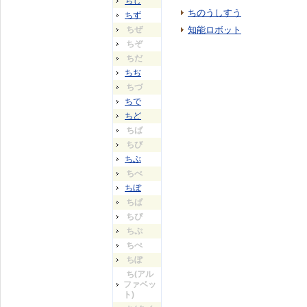
ちじ
ちのうしすう
ちず
ちぜ
知能ロボット
ちぞ
ちだ
ちぢ
ちづ
ちで
ちど
ちば
ちび
ちぶ
ちべ
ちぼ
ちぱ
ちぴ
ちぷ
ちぺ
ちぽ
ち(アル
ファベッ
ト)