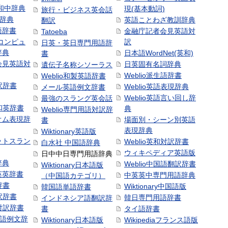
和中辞典
現(基本動詞)
旅行・ビジネス英会話
和辞典
英語ことわざ教訓辞典
翻訳
語辞書
金融庁記者会見英語対
Tatoeba
コンピュ
訳
日英・英日専門用語辞
辞典
日本語WordNet(英和)
書
会見英語対
日英固有名詞辞典
遺伝子名称シソーラス
Weblio派生語辞書
Weblio和製英語辞書
訳辞書
Weblio英語表現辞典
メール英語例文辞書
Weblio英語言い回し辞
最強のスラング英会話
号和英辞書
典
Weblio専門用語対訳辞
オム表現辞
場面別・シーン別英語
書
表現辞典
Wiktionary英語版
ットスラン
Weblio英和対訳辞書
白水社 中国語辞典
ウィキペディア英語版
日中中日専門用語辞典
辞典
Weblio中国語翻訳辞書
Wiktionary日本語版
英英辞書
中英英中専門用語辞典
（中国語カテゴリ）
辞書
Wiktionary中国語版
韓国語単語辞書
訳辞書
韓日専門用語辞書
インドネシア語翻訳辞
日対訳辞書
書
タイ語辞書
中国語例文辞
Wiktionary日本語版
Wikipediaフランス語版