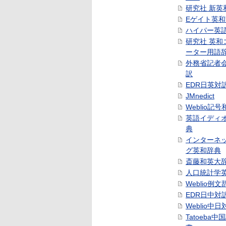
研究社 新英
Eゲイト英
ハイパー英
研究社 英和
ーター用語
外務省記者
訳
EDR日英対
JMnedict
Weblio記
英語イディ
典
インターネ
グ英和辞典
斎藤和英大
人口統計学
Weblio例文
EDR日中対
Weblio中
Tatoeba