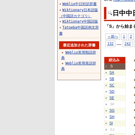
Weblio中日対訳辞書
▼
Wiktionary日本語版
▼
日中中
（中国語カテゴリ）
Wiktionary中国語版
▼
「S」から始ま
Tatoeba中国語例文辞
▼
書
＜前へ
1
2
...
.
132
242
最近追加された辞書
Weblio実用類語辞
▼
典
絞込み
Weblio実用英語辞
▼
S
典
SA
SB
SC
SD
SE
SF
SG
SH
SI
SJ