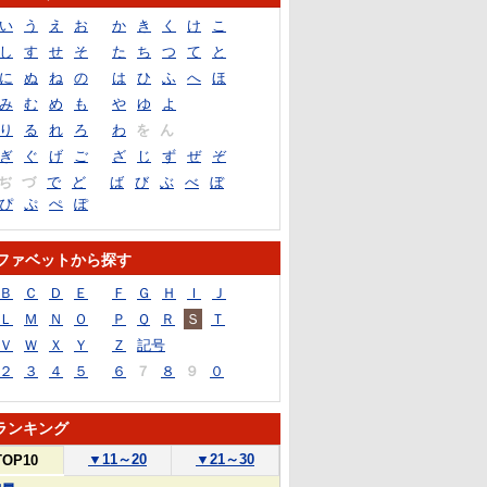
い
う
え
お
か
き
く
け
こ
し
す
せ
そ
た
ち
つ
て
と
に
ぬ
ね
の
は
ひ
ふ
へ
ほ
み
む
め
も
や
ゆ
よ
り
る
れ
ろ
わ
を
ん
ぎ
ぐ
げ
ご
ざ
じ
ず
ぜ
ぞ
ぢ
づ
で
ど
ば
び
ぶ
べ
ぼ
ぴ
ぷ
ぺ
ぽ
ファベットから探す
Ｂ
Ｃ
Ｄ
Ｅ
Ｆ
Ｇ
Ｈ
Ｉ
Ｊ
Ｌ
Ｍ
Ｎ
Ｏ
Ｐ
Ｑ
Ｒ
Ｓ
Ｔ
Ｖ
Ｗ
Ｘ
Ｙ
Ｚ
記号
２
３
４
５
６
７
８
９
０
ランキング
▼
11～20
▼
21～30
TOP10