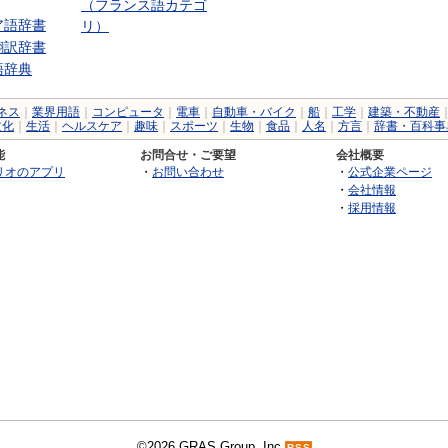
（フランス語カテゴ
ア語辞書
リ）
翻訳辞書
語辞典
ネス
｜
業界用語
｜
コンピュータ
｜
電車
｜
自動車・バイク
｜
船
｜
工学
｜
建築・不動産
文化
｜
生活
｜
ヘルスケア
｜
趣味
｜
スポーツ
｜
生物
｜
食品
｜
人名
｜
方言
｜
辞書・百科事
能
お問合せ・ご要望
会社概要
リオのアプリ
・
お問い合わせ
・
公式企業ページ
・
会社情報
・
採用情報
©2026 GRAS Group, Inc.
RSS