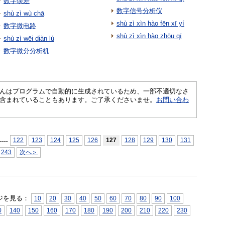
数字误差
数字信号分析仪
shù zì wù chā
shù zì xìn hào fēn xī yí
数字微电路
shù zì xìn hào zhōu qī
shù zì wēi diàn lù
数字微分分析机
さくいんはプログラムで自動的に生成されているため、一部不適切なさ
含まれていることもあります。ご了承くださいませ。
お問い合わ
...
.
122
123
124
125
126
127
128
129
130
131
243
次へ＞
ジを見る：
10
20
30
40
50
60
70
80
90
100
0
140
150
160
170
180
190
200
210
220
230