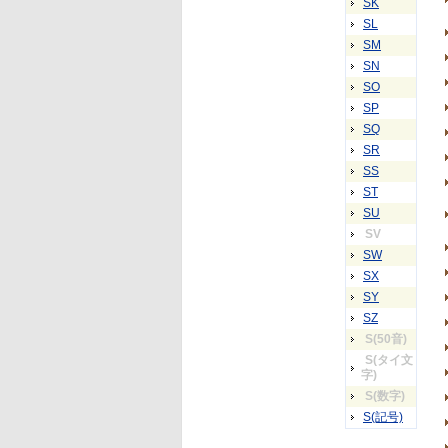
SK
SL
SM
SN
SO
SP
SQ
SR
SS
ST
SU
SV
SW
SX
SY
SZ
S(50音)
S(タイ文
字)
S(数字)
S(記号)