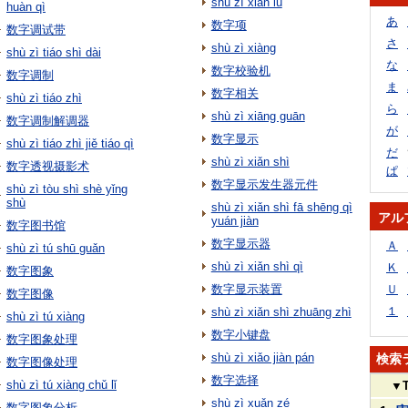
shù zì xiàn lù
huàn qì
あ
数字项
数字调试带
さ
shù zì xiàng
shù zì tiáo shì dài
な
数字校验机
数字调制
ま
数字相关
shù zì tiáo zhì
ら
shù zì xiāng guān
数字调制解调器
が
数字显示
shù zì tiáo zhì jiě tiáo qì
だ
shù zì xiǎn shì
数字透视摄影术
ぱ
数字显示发生器元件
shù zì tòu shì shè yǐng
shù
shù zì xiǎn shì fā shēng qì
アル
yuán jiàn
数字图书馆
数字显示器
Ａ
shù zì tú shū guǎn
shù zì xiǎn shì qì
Ｋ
数字图象
数字显示装置
Ｕ
数字图像
１
shù zì xiǎn shì zhuāng zhì
shù zì tú xiàng
数字小键盘
数字图象处理
shù zì xiǎo jiàn pán
検索
数字图像处理
数字选择
shù zì tú xiàng chǔ lǐ
▼
shù zì xuǎn zé
数字图象分析