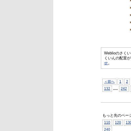
Weblioの
くいんの配置が
せ
。
＜前へ
1
2
...
.
132
242
もっと先のペー
110
120
13
240