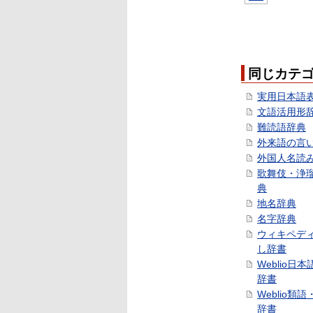
同じカテ
実用日本語
文語活用形
難読語辞典
外来語の言
外国人名読
歌舞伎・浄
典
地名辞典
名字辞典
ウィキペデ
し辞書
Weblio日
辞書
Weblio類
辞書