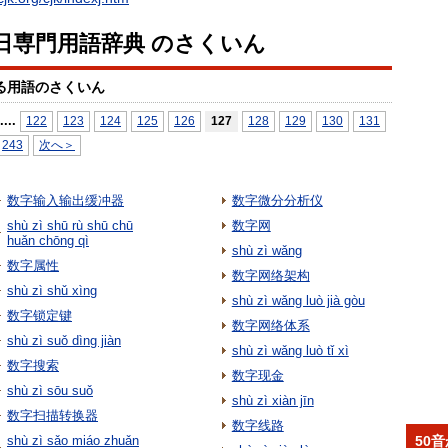
日専門用語辞典 のさくいん
る用語のさくいん
...
.
122
123
124
125
126
127
128
129
130
131
243
次へ＞
数字输入输出缓冲器
数字微分分析仪
shù zì shū rù shū chū
数字网
huǎn chōng qì
shù zì wǎng
数字属性
数字网络架构
shù zì shǔ xìng
shù zì wǎng luò jià gòu
数字锁定键
数字网络体系
shù zì suǒ dìng jiàn
shù zì wǎng luò tǐ xì
数字搜索
数字现金
shù zì sōu suǒ
shù zì xiàn jīn
数字扫描转换器
数字线路
shù zì sǎo miáo zhuǎn
50