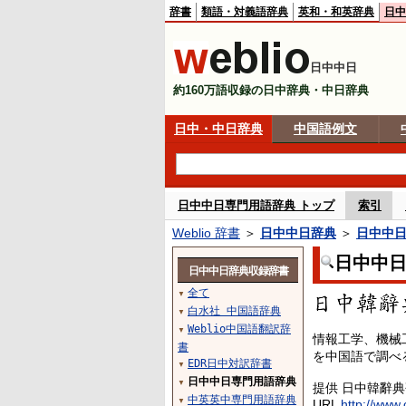
辞書
類語・対義語辞典
英和・和英辞典
日中
日中中日
約160万語収録の日中辞典・中日辞典
日中・中日辞典
中国語例文
日中中日専門用語辞典 トップ
索引
Weblio 辞書
＞
日中中日辞典
＞
日中中
日中中
日中中日辞典収録辞書
全て
▼
白水社 中国語辞典
▼
Weblio中国語翻訳辞
▼
情報工学、機械
書
を中国語で調べ
EDR日中対訳辞書
▼
日中中日専門用語辞典
▼
提供 日中韓辭
中英英中専門用語辞典
▼
URL
http://www.