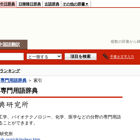
中日辞典
日韓韓日辞典
古語辞典
その他の辞書▼
複数の辞書から検
中国語翻訳
手書き文字入力
ランキング
日専門用語辞典
＞ 索引
日専門用語辞典
工学、バイオテクノロジー、化学、医学などの分野の専門用語
ることができます。
典研究所
cjk.org/cjk/indexj.htm