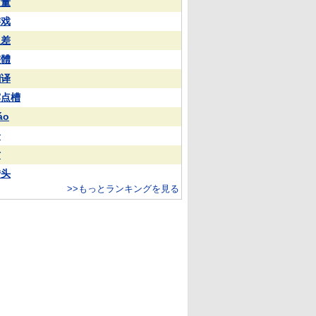
実量
游戏
反差
整體
翻译
露点槽
áo
分
对
转头
>>もっとランキングを見る