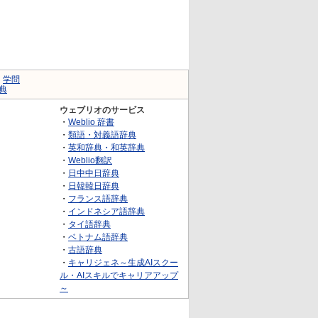
｜
学問
典
ウェブリオのサービス
・
Weblio 辞書
・
類語・対義語辞典
・
英和辞典・和英辞典
・
Weblio翻訳
・
日中中日辞典
・
日韓韓日辞典
・
フランス語辞典
・
インドネシア語辞典
・
タイ語辞典
・
ベトナム語辞典
・
古語辞典
・
キャリジェネ～生成AIスクー
ル・AIスキルでキャリアアップ
～