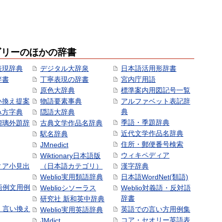
ゴリーのほかの辞書
表現辞典
デジタル大辞泉
日本語活用形辞書
辞書
丁寧表現の辞書
宮内庁用語
原色大辞典
標準案内用図記号一覧
い換え提案
物語要素事典
アルファベット表記辞
典
み方字典
隠語大辞典
季語・季題辞典
瑠璃外題辞
古典文学作品名辞典
近代文学作品名辞典
駅名辞典
住所・郵便番号検索
JMnedict
ウィキペディア
Wiktionary日本語版
ィア小見出
（日本語カテゴリ）
漢字辞典
Weblio実用類語辞典
日本語WordNet(類語)
本語例文用例
Weblioシソーラス
Weblio対義語・反対語
辞書
研究社 新和英中辞典
語・言い換え
英語での言い方用例集
Weblio実用英語辞典
コア・セオリー英語表
JMdict