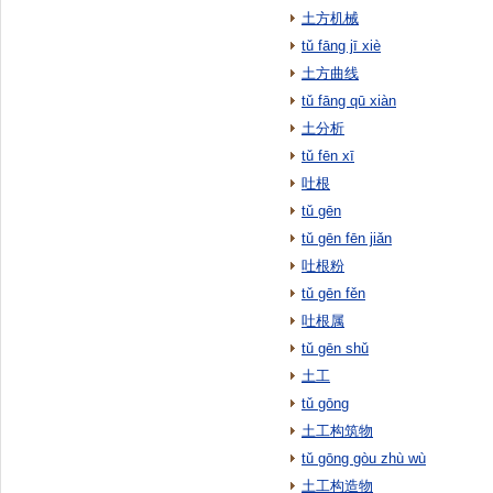
土方机械
tǔ fāng jī xiè
土方曲线
tǔ fāng qū xiàn
土分析
tǔ fēn xī
吐根
tǔ gēn
tǔ gēn fēn jiǎn
吐根粉
tǔ gēn fěn
吐根属
tǔ gēn shǔ
土工
tǔ gōng
土工构筑物
tǔ gōng gòu zhù wù
土工构造物