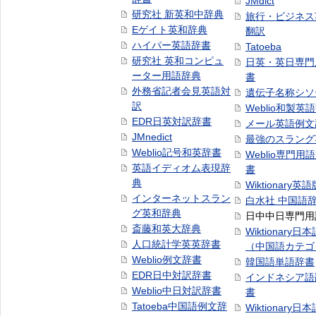
JMdict
研究社 新英和中辞典
旅行・ビジネス
Eゲイト英和辞典
翻訳
ハイパー英語辞書
Tatoeba
研究社 英和コンピュ
日英・英日専門
ーター用語辞典
書
外務省記者会見英語対
遺伝子名称シソ
訳
Weblio和製英
EDR日英対訳辞書
メール英語例文
JMnedict
最強のスラング
Weblio記号和英辞書
Weblio専門用
英語イディオム表現辞
書
典
Wiktionary英語
インターネットスラン
白水社 中国語
グ英和辞典
日中中日専門用
斎藤和英大辞典
Wiktionary日
人口統計学英英辞書
（中国語カテゴ
Weblio例文辞書
韓国語単語辞書
EDR日中対訳辞書
インドネシア語
Weblio中日対訳辞書
書
Tatoeba中国語例文辞
Wiktionary日