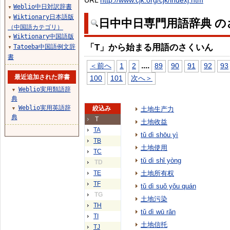
URL
http://www.cjk.org/cjk/indexj.htm
Weblio中日対訳辞書
▼
Wiktionary日本語版
▼
日中中日専門用語辞典 の
（中国語カテゴリ）
Wiktionary中国語版
▼
「T」から始まる用語のさくいん
Tatoeba中国語例文辞
▼
書
...
.
＜前へ
1
2
89
90
91
92
93
最近追加された辞書
100
101
次へ＞
Weblio実用類語辞
▼
典
Weblio実用英語辞
絞込み
土地生产力
▼
典
T
土地收益
TA
tǔ dì shōu yì
TB
土地使用
TC
tǔ dì shǐ yòng
TD
TE
土地所有权
TF
tǔ dì suǒ yǒu quán
TG
土地污染
TH
tǔ dì wū rǎn
TI
土地信托
TJ