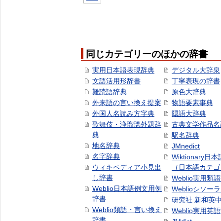
同じカテゴリーのほかの辞書
実用日本語表現辞典
デジタル大辞泉
文語活用形辞書
丁寧表現の辞書
難読語辞典
原色大辞典
外来語の言い換え提案
物語要素事典
外国人名読み方字典
隠語大辞典
歌舞伎・浄瑠璃外題辞
古典文学作品名
典
駅名辞典
地名辞典
JMnedict
名字辞典
Wiktionary日
ウィキペディア小見出
（日本語カテゴ
し辞書
Weblio実用類
Weblio日本語例文用例
Weblioシソー
辞書
研究社 新和英
Weblio類語・言い換え
Weblio実用英
辞書