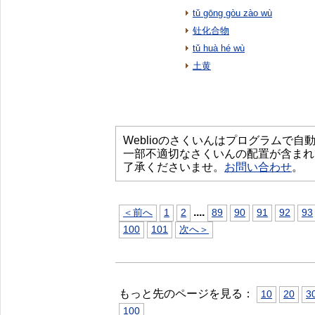
tǔ gōng gòu zào wù
钍化合物
tǔ huà hé wù
土黄
Weblioのさくいんはプログラムで
一部不適切なさくいんの配置が含まれ
了承くださいませ。
お問い合わせ
。
...
.
＜前へ
1
2
89
90
91
92
93
100
101
次へ＞
もっと先のページを見る：
10
20
3
100