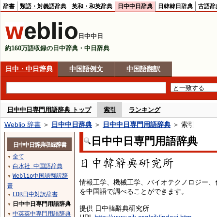
辞書
類語・対義語辞典
英和・和英辞典
日中中日辞典
日韓韓日辞典
古語辞
日中中日
約160万語収録の日中辞典・中日辞典
日中・中日辞典
中国語例文
中国語翻訳
日中中日専門用語辞典 トップ
索引
ランキング
Weblio 辞書
＞
日中中日辞典
＞
日中中日専門用語辞典
＞ 索引
日中中日専門用語辞典
日中中日辞典収録辞書
全て
▼
白水社 中国語辞典
▼
Weblio中国語翻訳辞
▼
情報工学、機械工学、バイオテクノロジー、
書
を中国語で調べることができます。
EDR日中対訳辞書
▼
日中中日専門用語辞典
▼
提供 日中韓辭典研究所
中英英中専門用語辞典
▼