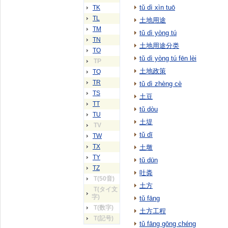
tǔ dì xìn tuō
TK
TL
土地用途
TM
tǔ dì yòng tú
TN
土地用途分类
TO
tǔ dì yòng tú fēn lèi
TP
土地政策
TQ
TR
tǔ dì zhèng cè
TS
土豆
TT
tǔ dòu
TU
土堤
TV
tǔ dī
TW
TX
土墩
TY
tǔ dūn
TZ
吐粪
T(50音)
土方
T(タイ文
字)
tǔ fāng
T(数字)
土方工程
T(記号)
tǔ fāng gōng chéng