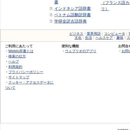
書
（フランス語カ
インドネシア語辞書
リ）
ベトナム語翻訳辞書
学研全訳古語辞典
ビジネス
｜
業界用語
｜
コンピュータ
｜
文化
｜
生活
｜
ヘルスケア
｜
趣味
｜
ご利用にあたって
便利な機能
お問合
・
Weblio辞書とは
・
ウェブリオのアプリ
・
お問
・
検索の仕方
・
ヘルプ
・
利用規約
・
プライバシーポリシー
・
サイトマップ
・
クッキー・アクセスデータに
ついて