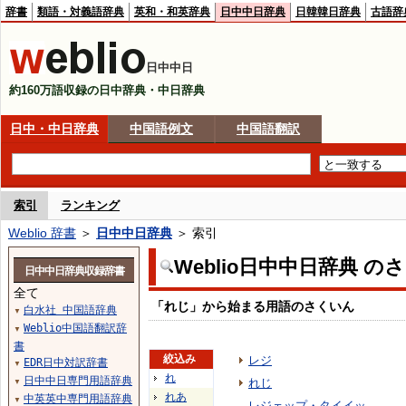
辞書
類語・対義語辞典
英和・和英辞典
日中中日辞典
日韓韓日辞典
古語辞
日中中日
約160万語収録の日中辞典・中日辞典
日中・中日辞典
中国語例文
中国語翻訳
索引
ランキング
Weblio 辞書
＞
日中中日辞典
＞ 索引
Weblio日中中日辞典 の
日中中日辞典収録辞書
全て
「れじ」から始まる用語のさくいん
白水社 中国語辞典
▼
Weblio中国語翻訳辞
▼
書
絞込み
レジ
EDR日中対訳辞書
▼
れ
日中中日専門用語辞典
れじ
▼
れあ
中英英中専門用語辞典
▼
レジェップ・タイイッ