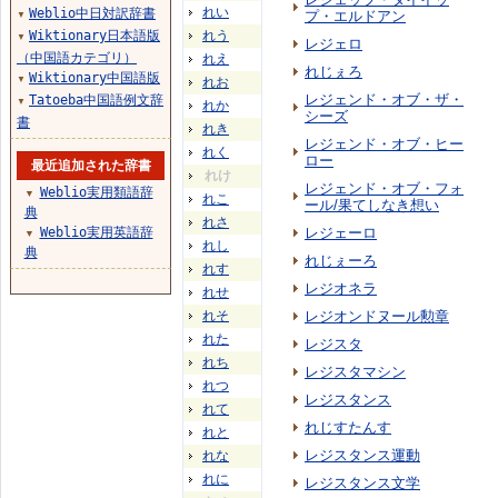
れい
Weblio中日対訳辞書
プ・エルドアン
▼
Wiktionary日本語版
れう
▼
レジェロ
（中国語カテゴリ）
れえ
れじぇろ
Wiktionary中国語版
▼
れお
レジェンド・オブ・ザ・
Tatoeba中国語例文辞
▼
れか
シーズ
書
れき
レジェンド・オブ・ヒー
れく
ロー
最近追加された辞書
れけ
レジェンド・オブ・フォ
Weblio実用類語辞
▼
れこ
ール/果てしなき想い
典
れさ
Weblio実用英語辞
レジェーロ
▼
れし
典
れじぇーろ
れす
レジオネラ
れせ
れそ
レジオンドヌール勲章
れた
レジスタ
れち
レジスタマシン
れつ
レジスタンス
れて
れじすたんす
れと
レジスタンス運動
れな
れに
レジスタンス文学