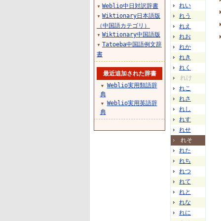
れい
Weblio中日対訳辞書
▼
Wiktionary日本語版
れう
▼
（中国語カテゴリ）
れえ
Wiktionary中国語版
▼
れお
Tatoeba中国語例文辞
▼
れか
書
れき
れく
最近追加された辞書
れけ
Weblio実用類語辞
▼
れこ
典
れさ
Weblio実用英語辞
▼
れし
典
れす
れせ
れそ
れた
れち
れつ
れて
れと
れな
れに