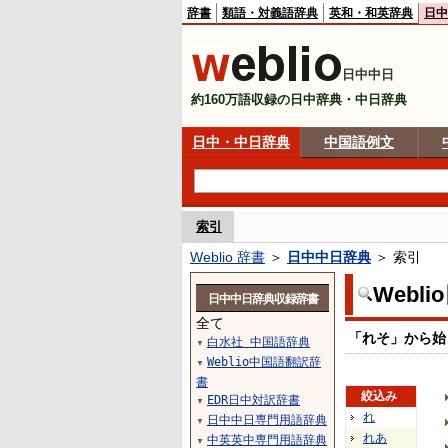
辞書
類語・対義語辞典
英和・和英辞典
日中
日中中日
約160万語収録の日中辞典・中日辞典
日中・中日辞典
中国語例文
索引
Weblio 辞書
＞
日中中日辞典
＞ 索引
Webl
日中中日辞典収録辞書
全て
「れそ」から始
白水社 中国語辞典
▼
Weblio中国語翻訳辞
▼
書
絞込み
EDR日中対訳辞書
▼
れ
日中中日専門用語辞典
▼
れあ
中英英中専門用語辞典
▼