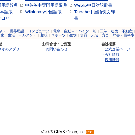
門用語辞典
中英英中専門用語辞典
Weblio中日対訳辞書
y日本語版
Wiktionary中国語版
Tatoeba中国語例文辞
テゴリ）
書
ネス
｜
業界用語
｜
コンピュータ
｜
電車
｜
自動車・バイク
｜
船
｜
工学
｜
建築・不動産
文化
｜
生活
｜
ヘルスケア
｜
趣味
｜
スポーツ
｜
生物
｜
食品
｜
人名
｜
方言
｜
辞書・百科事
能
お問合せ・ご要望
会社概要
リオのアプリ
・
お問い合わせ
・
公式企業ページ
・
会社情報
・
採用情報
©2026 GRAS Group, Inc.
RSS