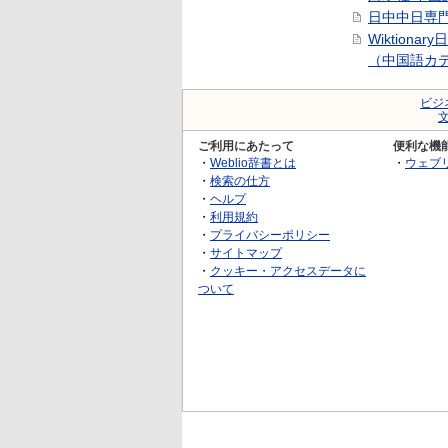
日中中日専
Wiktionar
（中国語カ
ビジ
ご利用にあたって
便利な機
・
Weblio辞書とは
・
ウェブ
・
検索の仕方
・
ヘルプ
・
利用規約
・
プライバシーポリシー
・
サイトマップ
・
クッキー・アクセスデータに
ついて