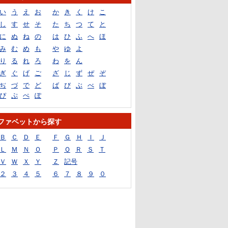
い
う
え
お
か
き
く
け
こ
し
す
せ
そ
た
ち
つ
て
と
に
ぬ
ね
の
は
ひ
ふ
へ
ほ
み
む
め
も
や
ゆ
よ
り
る
れ
ろ
わ
を
ん
ぎ
ぐ
げ
ご
ざ
じ
ず
ぜ
ぞ
ぢ
づ
で
ど
ば
び
ぶ
べ
ぼ
ぴ
ぷ
ぺ
ぽ
ファベットから探す
Ｂ
Ｃ
Ｄ
Ｅ
Ｆ
Ｇ
Ｈ
Ｉ
Ｊ
Ｌ
Ｍ
Ｎ
Ｏ
Ｐ
Ｑ
Ｒ
Ｓ
Ｔ
Ｖ
Ｗ
Ｘ
Ｙ
Ｚ
記号
２
３
４
５
６
７
８
９
０