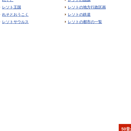
レソト王国
レソトの地方行政区画
れそとおうこく
レソトの鉄道
レソトサウルス
レソトの都市の一覧
50