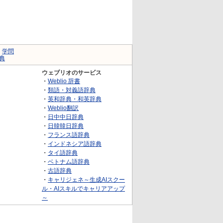
｜
学問
典
ウェブリオのサービス
・
Weblio 辞書
・
類語・対義語辞典
・
英和辞典・和英辞典
・
Weblio翻訳
・
日中中日辞典
・
日韓韓日辞典
・
フランス語辞典
・
インドネシア語辞典
・
タイ語辞典
・
ベトナム語辞典
・
古語辞典
・
キャリジェネ～生成AIスクー
ル・AIスキルでキャリアアップ
～