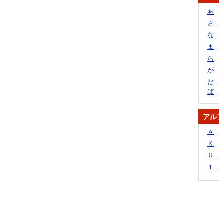
あ
さ
な
ま
ら
が
だ
ぱ
アル
Ａ
Ｋ
Ｕ
１