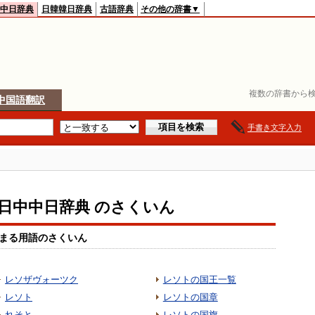
中日辞典
日韓韓日辞典
古語辞典
その他の辞書▼
複数の辞書から検
中国語翻訳
手書き文字入力
io日中中日辞典 のさくいん
まる用語のさくいん
レソザヴォーツク
レソトの国王一覧
レソト
レソトの国章
れそと
レソトの国旗