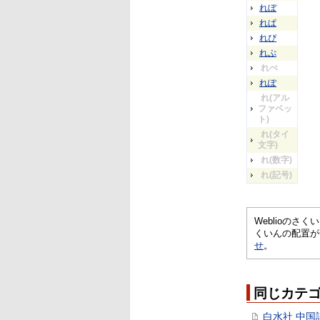
れぼ
れぱ
れぴ
れぷ
れぺ
れぽ
れ(アル
ファベッ
ト)
れ(タイ
文字)
れ(数字)
れ(記号)
Weblioの
くいんの配置が
せ
。
同じカテ
白水社 中国