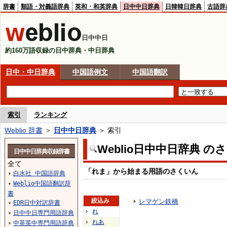
辞書
類語・対義語辞典
英和・和英辞典
日中中日辞典
日韓韓日辞典
古語辞
日中中日
約160万語収録の日中辞典・中日辞典
日中・中日辞典
中国語例文
中国語翻訳
索引
ランキング
Weblio 辞書
＞
日中中日辞典
＞ 索引
Weblio日中中日辞典 の
日中中日辞典収録辞書
全て
「れま」から始まる用語のさくいん
白水社 中国語辞典
▼
Weblio中国語翻訳辞
▼
書
絞込み
レマゲン鉄橋
EDR日中対訳辞書
▼
れ
日中中日専門用語辞典
▼
れあ
中英英中専門用語辞典
▼