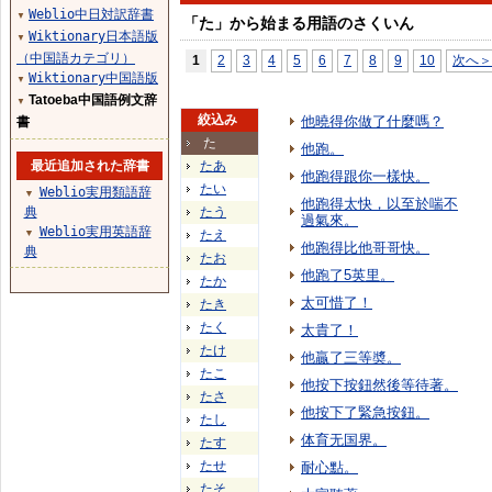
Weblio中日対訳辞書
▼
「た」から始まる用語のさくいん
Wiktionary日本語版
▼
（中国語カテゴリ）
1
2
3
4
5
6
7
8
9
10
次へ＞
Wiktionary中国語版
▼
Tatoeba中国語例文辞
▼
絞込み
他曉得你做了什麼嗎？
書
た
他跑。
最近追加された辞書
たあ
他跑得跟你一樣快。
たい
Weblio実用類語辞
▼
他跑得太快，以至於喘不
典
たう
過氣來。
Weblio実用英語辞
▼
たえ
他跑得比他哥哥快。
典
たお
他跑了5英里。
たか
太可惜了！
たき
たく
太貴了！
たけ
他贏了三等奬。
たこ
他按下按鈕然後等待著。
たさ
他按下了緊急按鈕。
たし
体育无国界。
たす
たせ
耐心點。
たそ