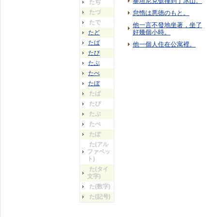
泰坦尼克號撞到了冰山。
たぢ
たづ
怠惰は悪徳のもと。
たで
他一言不發地坐著，坐了
好幾個小時。
たど
たば
他一個人住在公寓裡。
たび
たぶ
たべ
たぼ
たぱ
たぴ
たぷ
たぺ
たぽ
た(アル
ファベッ
ト)
た(タイ
文字)
た(数字)
た(記号)