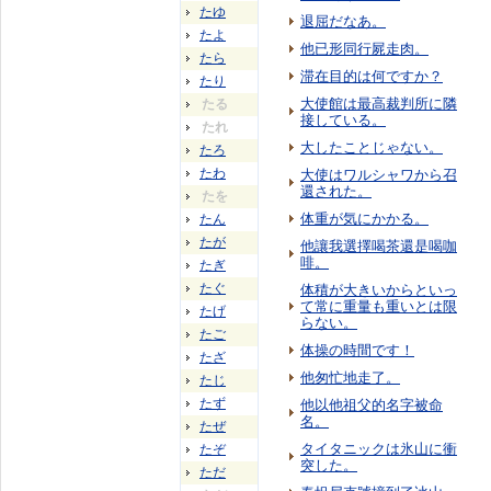
たゆ
退屈だなあ。
たよ
他已形同行屍走肉。
たら
滞在目的は何ですか？
たり
大使館は最高裁判所に隣
たる
接している。
たれ
大したことじゃない。
たろ
たわ
大使はワルシャワから召
還された。
たを
体重が気にかかる。
たん
たが
他讓我選擇喝茶還是喝咖
啡。
たぎ
たぐ
体積が大きいからといっ
て常に重量も重いとは限
たげ
らない。
たご
体操の時間です！
たざ
他匆忙地走了。
たじ
たず
他以他祖父的名字被命
名。
たぜ
タイタニックは氷山に衝
たぞ
突した。
ただ