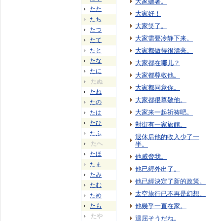
大家聽著。
たた
大家好！
たち
大家笑了。
たつ
大家需要冷静下来。
たて
たと
大家都做得很漂亮。
たな
大家都在哪儿？
たに
大家都尊敬他。
たぬ
大家都同意你。
たね
大家都很尊敬他。
たの
大家来一起祈祷吧。
たは
たひ
對街有一家旅館。
たふ
退休后他的收入少了一
たへ
半。
たほ
他威脅我。
たま
他已經外出了。
たみ
他已經決定了新的政策。
たむ
太空旅行已不再是幻想。
ため
たも
他幾乎一直在家。
たや
退屈そうだね。