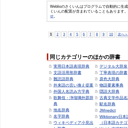
Weblioのさくいんはプログラムで自動的に
くいんの配置が含まれていることもあります。
せ
。
1
2
3
4
5
6
7
8
9
10
次へ＞
同じカテゴリーのほかの辞書
実用日本語表現辞典
デジタル大辞泉
文語活用形辞書
丁寧表現の辞書
難読語辞典
原色大辞典
外来語の言い換え提案
物語要素事典
外国人名読み方字典
隠語大辞典
歌舞伎・浄瑠璃外題辞
古典文学作品名
典
駅名辞典
地名辞典
JMnedict
名字辞典
Wiktionary日
ウィキペディア小見出
（日本語カテゴ