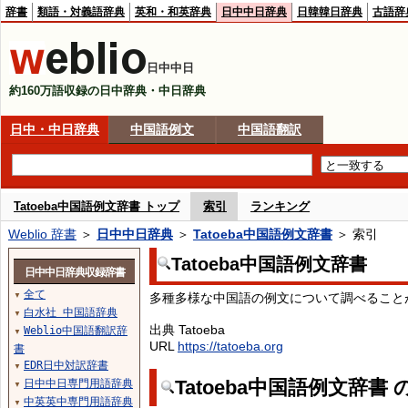
辞書
類語・対義語辞典
英和・和英辞典
日中中日辞典
日韓韓日辞典
古語辞
日中中日
約160万語収録の日中辞典・中日辞典
日中・中日辞典
中国語例文
中国語翻訳
Tatoeba中国語例文辞書 トップ
索引
ランキング
Weblio 辞書
＞
日中中日辞典
＞
Tatoeba中国語例文辞書
＞ 索引
Tatoeba中国語例文辞書
日中中日辞典収録辞書
全て
多種多様な中国語の例文について調べること
▼
白水社 中国語辞典
▼
出典 Tatoeba
Weblio中国語翻訳辞
▼
URL
https://tatoeba.org
書
EDR日中対訳辞書
▼
Tatoeba中国語例文辞書
日中中日専門用語辞典
▼
中英英中専門用語辞典
▼