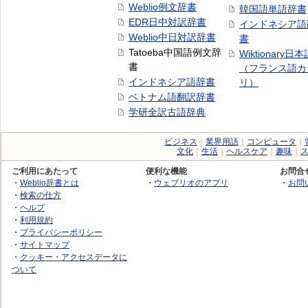
Weblio例文辞書
韓国語単語辞書
EDR日中対訳辞書
インドネシア語
Weblio中日対訳辞書
書
Tatoeba中国語例文辞
Wiktionary日
書
（フランス語カ
インドネシア語辞書
リ）
ベトナム語翻訳辞書
学研全訳古語辞典
ビジネス
｜
業界用語
｜
コンピュータ
｜
文化
｜
生活
｜
ヘルスケア
｜
趣味
｜
ご利用にあたって
便利な機能
お問合
・
Weblio辞書とは
・
ウェブリオのアプリ
・
お問
・
検索の仕方
・
ヘルプ
・
利用規約
・
プライバシーポリシー
・
サイトマップ
・
クッキー・アクセスデータに
ついて