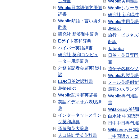
し辞書
Weblio実用類
Weblio日本語例文用例
Weblioシソー
辞書
研究社 新和英
Weblio類語・言い換え
Weblio実用英
辞書
JMdict
研究社 新英和中辞典
旅行・ビジネス
Eゲイト英和辞典
翻訳
ハイパー英語辞書
Tatoeba
研究社 英和コンピュ
日英・英日専門
ーター用語辞典
書
外務省記者会見英語対
遺伝子名称シソ
訳
Weblio和製英
EDR日英対訳辞書
メール英語例文
JMnedict
最強のスラング
Weblio記号和英辞書
Weblio専門用
英語イディオム表現辞
書
典
Wiktionary英語
インターネットスラン
白水社 中国語
グ英和辞典
日中中日専門用
斎藤和英大辞典
Wiktionary日
人口統計学英英辞書
（中国語カテゴ