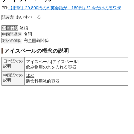
PR:
【衝撃】29,800円のAI英会話が「180円」!? 今だけの裏ワザ
あいすぺーる
読み方
冰桶
中国語訳
名詞
中国語品詞
完
全同
義関係
対訳の関係
アイスペールの概念の説明
日本語での
アイスペール[アイスペール]
説明
飲み物
用の氷を
入れ
る
容器
中国語での
冰桶
説明
装
饮料
用冰的
容器