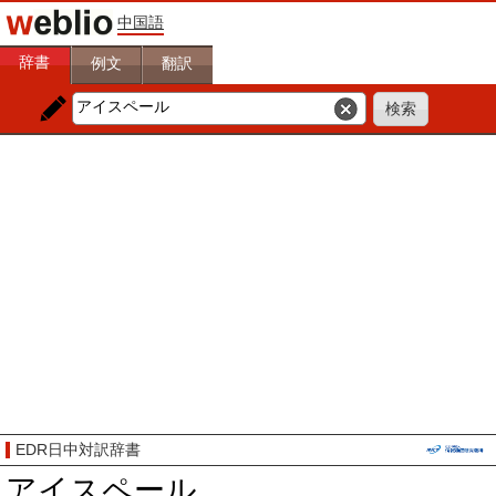
中国語
辞書
例文
翻訳
EDR日中対訳辞書
アイスペール