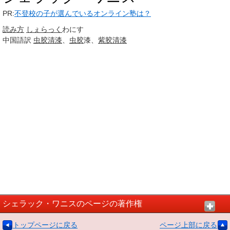
PR:
不登校の子が選んでいるオンライン塾は？
読み方
しぇらっく
わにす
中国語訳
虫胶清漆
、
虫胶
漆、
紫胶
清漆
シェラック・ワニスのページの著作権
トップページに戻る
ページ上部に戻る