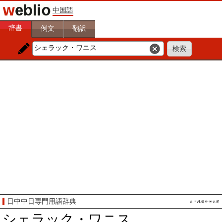
中国語
辞書
例文
翻訳
日中中日専門用語辞典
シェラック・ワニス