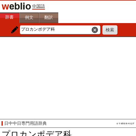
中国語
辞書
例文
翻訳
日中中日専門用語辞典
プロカンポデア科