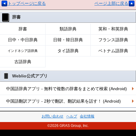
トップページに戻る
ページ上部に戻る
辞書
辞書
類語辞典
英和・和英辞典
日中・中日辞典
日韓・韓日辞典
フランス語辞典
タイ語辞典
ベトナム語辞典
インドネシア語辞典
古語辞典
Weblio公式アプリ
中国語辞典アプリ - 無料で複数の辞書をまとめて検索 (Android)
中国語翻訳アプリ - 2秒で翻訳、翻訳結果を話す！ (Android)
お問い合わせ
ヘルプ
会社情報
©2026 GRAS Group, Inc.