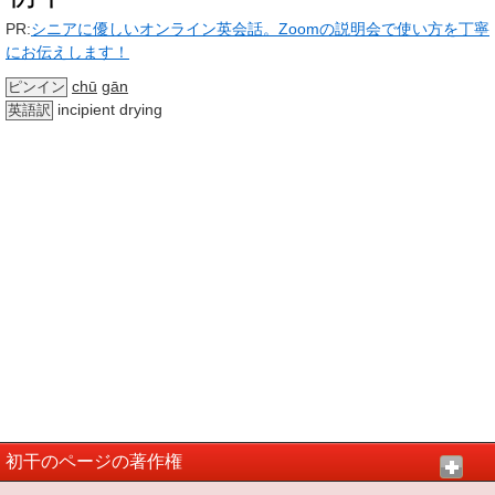
PR:
シニアに優しいオンライン英会話。Zoomの説明会で使い方を丁寧
にお伝えします！
chū
gān
ピンイン
incipient drying
英語訳
初干のページの著作権