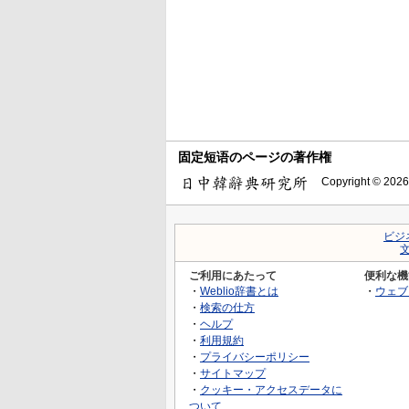
固定短语のページの著作権
Copyright © 2026
ビジ
ご利用にあたって
便利な機
・
Weblio辞書とは
・
ウェブ
・
検索の仕方
・
ヘルプ
・
利用規約
・
プライバシーポリシー
・
サイトマップ
・
クッキー・アクセスデータに
ついて