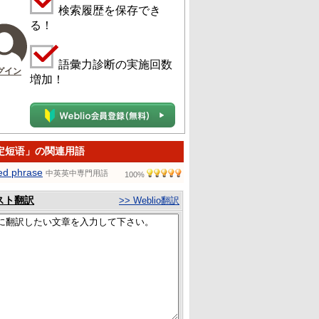
検索履歴を保存でき
る！
語彙力診断の実施回数
グイン
増加！
定短语」の関連用語
xed phrase
中英英中専門用語
100%
スト翻訳
>> Weblio翻訳