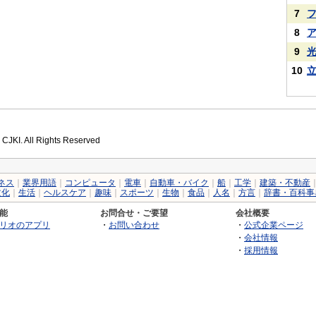
7
8
9
10
 CJKI. All Rights Reserved
ネス
｜
業界用語
｜
コンピュータ
｜
電車
｜
自動車・バイク
｜
船
｜
工学
｜
建築・不動産
文化
｜
生活
｜
ヘルスケア
｜
趣味
｜
スポーツ
｜
生物
｜
食品
｜
人名
｜
方言
｜
辞書・百科事
能
お問合せ・ご要望
会社概要
リオのアプリ
・
お問い合わせ
・
公式企業ページ
・
会社情報
・
採用情報