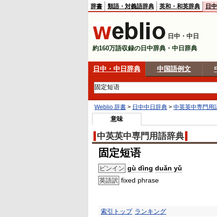
辞書
類語・対義語辞典
英和・和英辞典
日中
日中・中日
約160万語収録の日中辞典・中日辞典
日中・中日辞典
中国語例文
Weblio 辞書
>
日中中日辞典
>
中英英中専門用
意味
中英英中専門用語辞典
固定短语
gù dìng
duǎn yǔ
ピンイン
fixed phrase
英語訳
索引トップ
ランキング