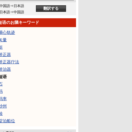
中国語⇒日本語
日本語⇒中国語
短语のお隣キーワード
瞬心轨迹
矢量
矩
矫正器
矫正器疗法
矫治器
短语
石
码
码率
砂州
硷
碇泊船位