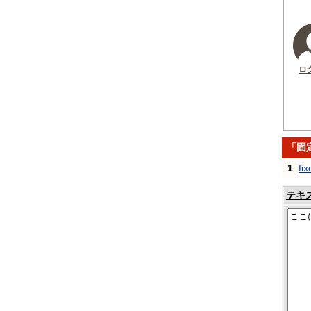
ロ
「固
1
fi
テキ