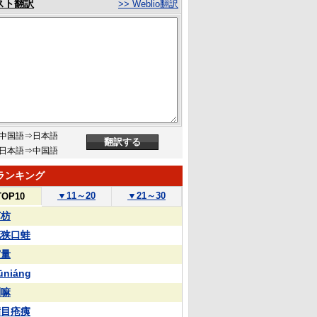
スト翻訳
>> Weblio翻訳
中国語⇒日本語
日本語⇒中国語
ランキング
▼
11～20
▼
21～30
TOP10
苏枋
花狭口蛙
実量
ūniáng
喇嘛
满目疮痍