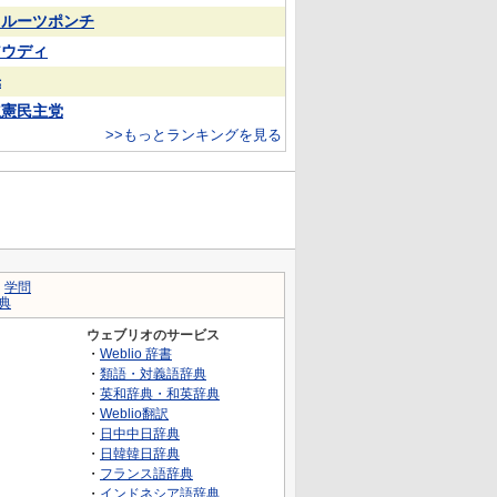
フルーツポンチ
アウディ
光
立憲民主党
>>もっとランキングを見る
｜
学問
典
ウェブリオのサービス
・
Weblio 辞書
・
類語・対義語辞典
・
英和辞典・和英辞典
・
Weblio翻訳
・
日中中日辞典
・
日韓韓日辞典
・
フランス語辞典
・
インドネシア語辞典