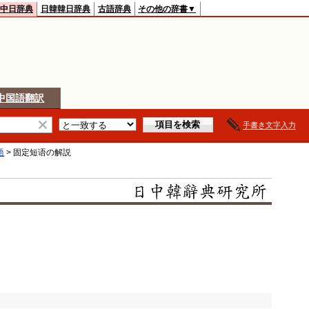
中日辞典
日韓韓日辞典
古語辞典
その他の辞書▼
中国語翻訳
手書き文字入力
語
>
固定短语
の解説