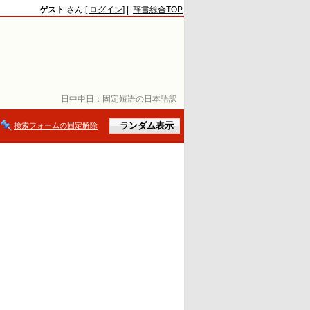
ゲスト
さん [
ログイン
] |
辞書総合TOP
日中中日：
固定短语の日本語訳
検索フォームの固定解除