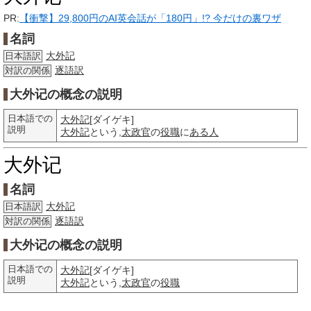
PR:
【衝撃】29,800円のAI英会話が「180円」!? 今だけの裏ワザ
名詞
大外記
日本語訳
逐語訳
対訳の関係
大外记の概念の説明
日本語での
大外記
[ダイゲキ]
説明
大外記
という,
太政官
の
役職
に
ある人
大外记
名詞
大外記
日本語訳
逐語訳
対訳の関係
大外记の概念の説明
日本語での
大外記
[ダイゲキ]
説明
大外記
という,
太政官
の
役職