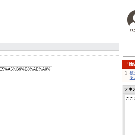
ロ
「她
1
彼
る
テキ