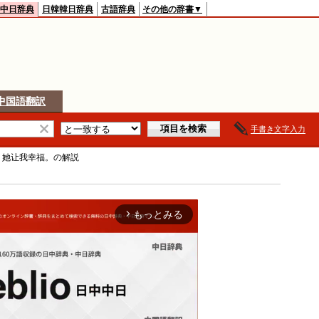
中日辞典
日韓韓日辞典
古語辞典
その他の辞書▼
中国語翻訳
手書き文字入力
>
她让我幸福。
の解説
もっとみる
arrow_forward_ios