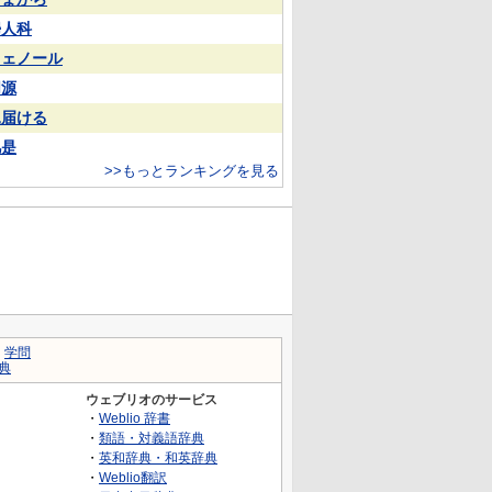
婦人科
フェノール
同源
見届ける
凡是
>>もっとランキングを見る
｜
学問
典
ウェブリオのサービス
・
Weblio 辞書
・
類語・対義語辞典
・
英和辞典・和英辞典
・
Weblio翻訳