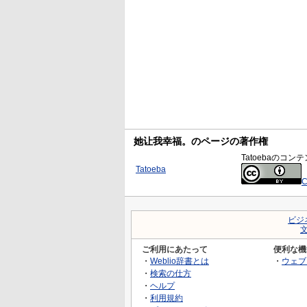
她让我幸福。のページの著作権
Tatoebaの
Tatoeba
C
ビジ
ご利用にあたって
便利な機
・
Weblio辞書とは
・
ウェブ
・
検索の仕方
・
ヘルプ
・
利用規約