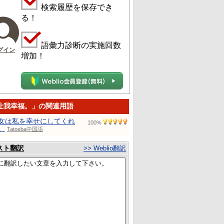
検索履歴を保存でき
る！
語彙力診断の実施回数
グイン
増加！
让我幸福。」の関連用語
女は私を幸せにしてくれ
100%
。
Tatoeba中国語
スト翻訳
>> Weblio翻訳