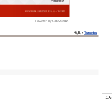
Powered by 
GliaStudios
出典：
Tatoeba
Mute
こん