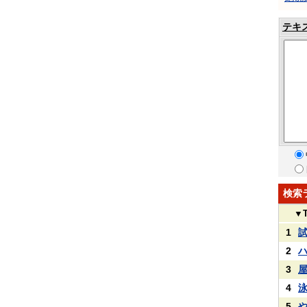
テキ
検索
▼
1
2
3
4
5