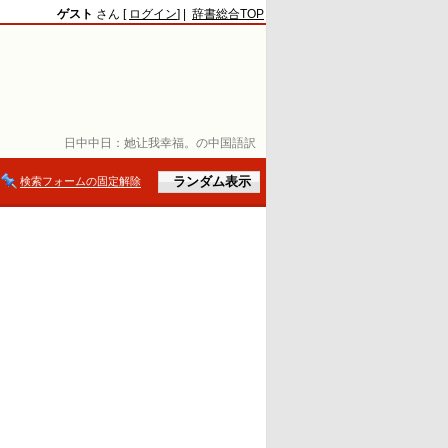
ゲスト
さん [
ログイン
] |
辞書総合TOP
日中中日：
她让我幸福。の中国語訳
検索フォームの固定解除