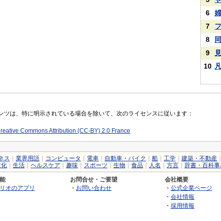
6
7
8
9
10
コンテンツは、特に明示されている場合を除いて、次のライセンスに従います：
reative Commons Attribution (CC-BY) 2.0 France
ネス
｜
業界用語
｜
コンピュータ
｜
電車
｜
自動車・バイク
｜
船
｜
工学
｜
建築・不動産
文化
｜
生活
｜
ヘルスケア
｜
趣味
｜
スポーツ
｜
生物
｜
食品
｜
人名
｜
方言
｜
辞書・百科事
能
お問合せ・ご要望
会社概要
リオのアプリ
・
お問い合わせ
・
公式企業ページ
・
会社情報
・
採用情報