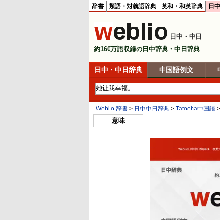
辞書
類語・対義語辞典
英和・和英辞典
日中
日中・中日
約160万語収録の日中辞典・中日辞典
日中・中日辞典
中国語例文
Weblio 辞書
>
日中中日辞典
>
Tatoeba中国語
意味