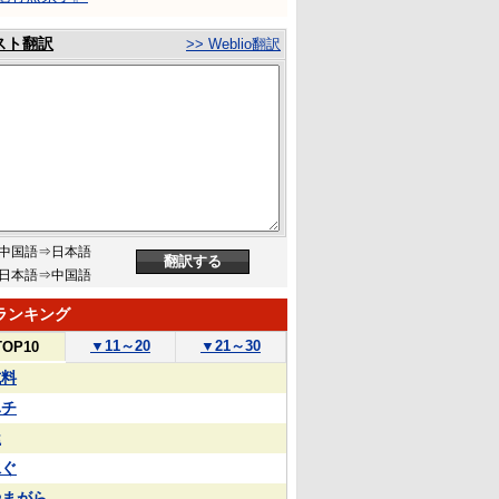
スト翻訳
>> Weblio翻訳
中国語⇒日本語
日本語⇒中国語
ランキング
▼
11～20
▼
21～30
TOP10
試料
ハチ
屋
泳ぐ
やまがら