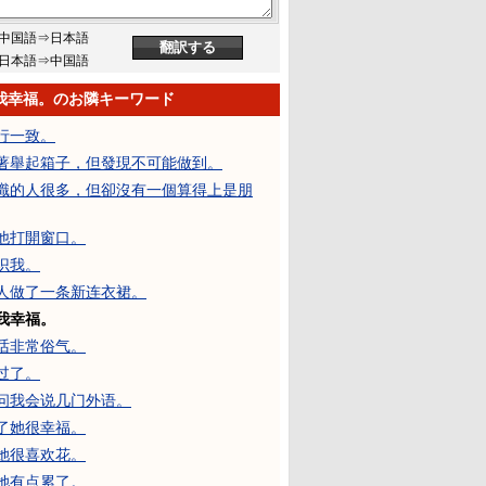
中国語⇒日本語
日本語⇒中国語
我幸福。のお隣キーワード
行一致。
著舉起箱子，但發現不可能做到。
識的人很多，但卻沒有一個算得上是朋
他打開窗口。
识我。
人做了一条新连衣裙。
我幸福。
话非常俗气。
过了。
问我会说几门外语。
了她很幸福。
她很喜欢花。
她有点累了。