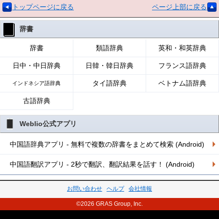
トップページに戻る
ページ上部に戻る
辞書
辞書
類語辞典
英和・和英辞典
日中・中日辞典
日韓・韓日辞典
フランス語辞典
タイ語辞典
ベトナム語辞典
インドネシア語辞典
古語辞典
Weblio公式アプリ
中国語辞典アプリ - 無料で複数の辞書をまとめて検索 (Android)
中国語翻訳アプリ - 2秒で翻訳、翻訳結果を話す！ (Android)
お問い合わせ
ヘルプ
会社情報
©2026 GRAS Group, Inc.