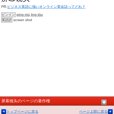
PR:
ビジネス英語に強いオンライン英会話ってどれ？
píng mù
jìng tóu
ピンイン
screen shot
英語訳
屏幕镜头のページの著作権
トップページに戻る
ページ上部に戻る