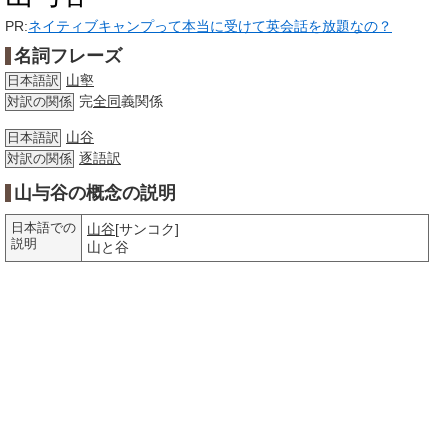
PR:
ネイティブキャンプって本当に受けて英会話を放題なの？
名詞フレーズ
山壑
日本語訳
完
全同
義関係
対訳の関係
山谷
日本語訳
逐語訳
対訳の関係
山与谷の概念の説明
日本語での
山谷
[サンコク]
説明
山と谷