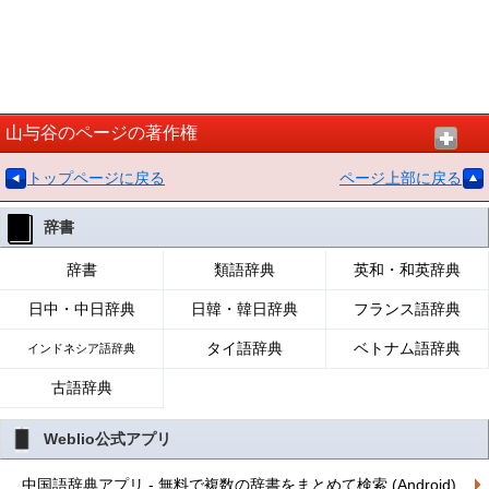
山与谷のページの著作権
トップページに戻る
ページ上部に戻る
辞書
辞書
類語辞典
英和・和英辞典
日中・中日辞典
日韓・韓日辞典
フランス語辞典
タイ語辞典
ベトナム語辞典
インドネシア語辞典
古語辞典
Weblio公式アプリ
中国語辞典アプリ - 無料で複数の辞書をまとめて検索 (Android)