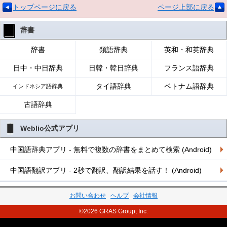
トップページに戻る
ページ上部に戻る
辞書
辞書
類語辞典
英和・和英辞典
日中・中日辞典
日韓・韓日辞典
フランス語辞典
タイ語辞典
ベトナム語辞典
インドネシア語辞典
古語辞典
Weblio公式アプリ
中国語辞典アプリ - 無料で複数の辞書をまとめて検索 (Android)
中国語翻訳アプリ - 2秒で翻訳、翻訳結果を話す！ (Android)
お問い合わせ
ヘルプ
会社情報
©2026 GRAS Group, Inc.