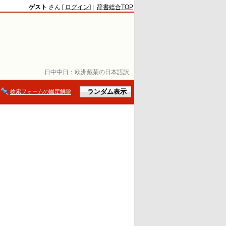
ゲスト
さん [
ログイン
] |
辞書総合TOP
日中中日：
欧洲戴菊の日本語訳
検索フォームの固定解除