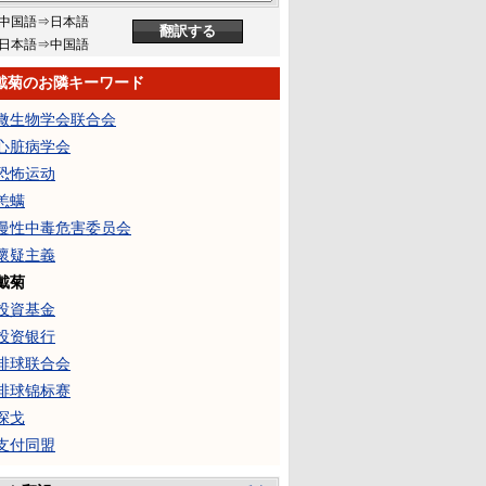
中国語⇒日本語
日本語⇒中国語
戴菊のお隣キーワード
微生物学会联合会
心脏病学会
恐怖运动
恙螨
慢性中毒危害委员会
懷疑主義
戴菊
投資基金
投资银行
排球联合会
排球锦标赛
探戈
支付同盟