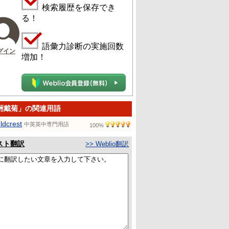
検索履歴を保存でき
る！
語彙力診断の実施回数
グイン
増加！
洲戴菊」の関連用語
ldcrest
中英英中専門用語
100%
スト翻訳
>> Weblio翻訳