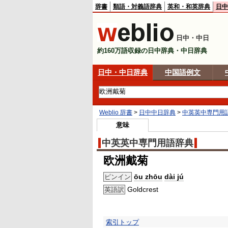
辞書
類語・対義語辞典
英和・和英辞典
日中
日中・中日
約160万語収録の日中辞典・中日辞典
日中・中日辞典
中国語例文
Weblio 辞書
>
日中中日辞典
>
中英英中専門用
意味
中英英中専門用語辞典
欧洲戴菊
ōu zhōu
dài jú
ピンイン
Goldcrest
英語訳
索引トップ