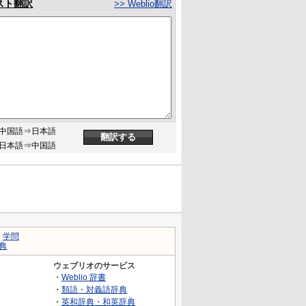
スト翻訳
>> Weblio翻訳
中国語⇒日本語
日本語⇒中国語
｜
学問
典
ウェブリオのサービス
・
Weblio 辞書
・
類語・対義語辞典
・
英和辞典・和英辞典