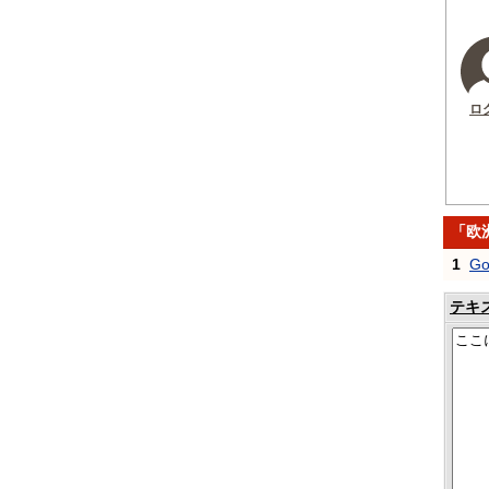
ロ
「欧
1
Go
テキ