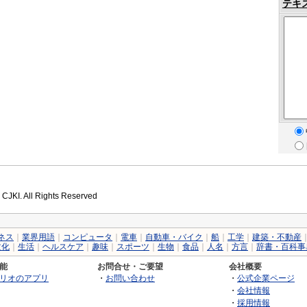
テキ
 CJKI. All Rights Reserved
ネス
｜
業界用語
｜
コンピュータ
｜
電車
｜
自動車・バイク
｜
船
｜
工学
｜
建築・不動産
文化
｜
生活
｜
ヘルスケア
｜
趣味
｜
スポーツ
｜
生物
｜
食品
｜
人名
｜
方言
｜
辞書・百科事
能
お問合せ・ご要望
会社概要
リオのアプリ
・
お問い合わせ
・
公式企業ページ
・
会社情報
・
採用情報