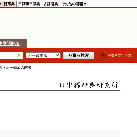
中日辞典
日韓韓日辞典
古語辞典
その他の辞書▼
中国語翻訳
手書き文字入力
語
>
欧洲戴菊
の解説