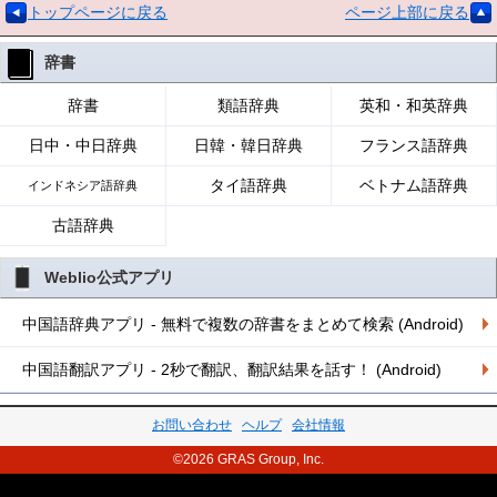
トップページに戻る
ページ上部に戻る
辞書
辞書
類語辞典
英和・和英辞典
日中・中日辞典
日韓・韓日辞典
フランス語辞典
タイ語辞典
ベトナム語辞典
インドネシア語辞典
古語辞典
Weblio公式アプリ
中国語辞典アプリ - 無料で複数の辞書をまとめて検索 (Android)
中国語翻訳アプリ - 2秒で翻訳、翻訳結果を話す！ (Android)
お問い合わせ
ヘルプ
会社情報
©2026 GRAS Group, Inc.