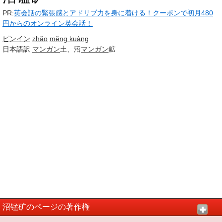
PR:
英会話の緊張感とアドリブ力を身に着ける！クーポンで初月480
円からのオンライン英会話！
ピンイン
zhǎo
měng kuàng
日本語訳
マンガン
土、沼
マンガン
鉱
沼锰矿のページの著作権