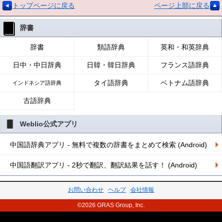
トップページに戻る
ページ上部に戻る
辞書
辞書
類語辞典
英和・和英辞典
日中・中日辞典
日韓・韓日辞典
フランス語辞典
タイ語辞典
ベトナム語辞典
インドネシア語辞典
古語辞典
Weblio公式アプリ
中国語辞典アプリ - 無料で複数の辞書をまとめて検索 (Android)
中国語翻訳アプリ - 2秒で翻訳、翻訳結果を話す！ (Android)
お問い合わせ
ヘルプ
会社情報
©2026 GRAS Group, Inc.