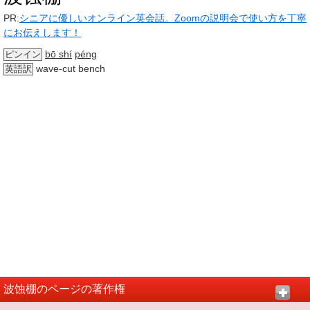
PR:
シニアに優しいオンライン英会話。Zoomの説明会で使い方を丁寧
にお伝えします！
bō shí
péng
ピンイン
wave-cut bench
英語訳
波蚀棚のページの著作権