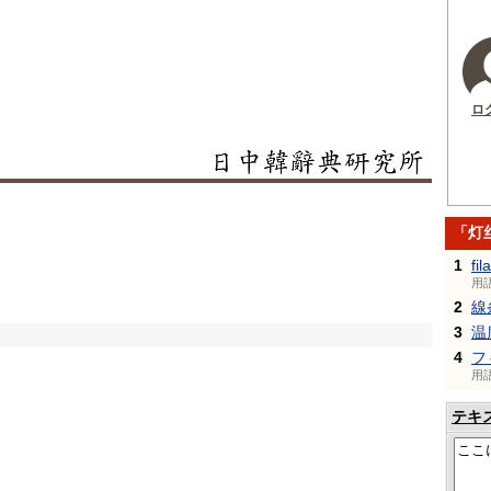
ロ
「灯
1
fi
用
2
線
3
温
4
フ
用
テキ