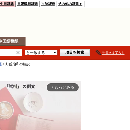
中日辞典
日韓韓日辞典
古語辞典
その他の辞書▼
中国語翻訳
手書き文字入力
語
>
灯丝饱和
の解説
もっとみる
arrow_forward_ios