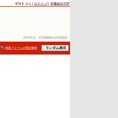
ゲスト
さん [
ログイン
] |
辞書総合TOP
日中中日：
灯丝饱和の日本語訳
検索フォームの固定解除