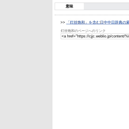
意味
>>
「灯丝饱和」を含む日中中日辞典の
灯丝饱和のページへのリンク