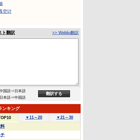
貌
真空计
スト翻訳
>> Weblio翻訳
中国語⇒日本語
日本語⇒中国語
ランキング
▼
11～20
▼
21～30
TOP10
試料
ハチ