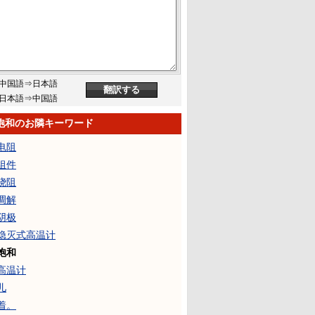
中国語⇒日本語
日本語⇒中国語
饱和のお隣キーワード
电阻
组件
绕阻
调解
阴极
隐灭式高温计
饱和
高温计
儿
着。