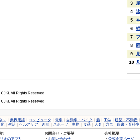
3
4
5
6
7
8
9
10
 CJKI. All Rights Reserved
 CJKI. All Rights Reserved
ネス
｜
業界用語
｜
コンピュータ
｜
電車
｜
自動車・バイク
｜
船
｜
工学
｜
建築・不動産
文化
｜
生活
｜
ヘルスケア
｜
趣味
｜
スポーツ
｜
生物
｜
食品
｜
人名
｜
方言
｜
辞書・百科事
能
お問合せ・ご要望
会社概要
リオのアプリ
・
お問い合わせ
・
公式企業ページ