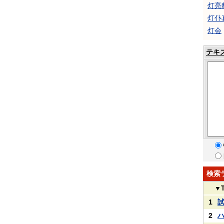
灯亮
灯仆
灯会
テキ
検索
▼
1
2