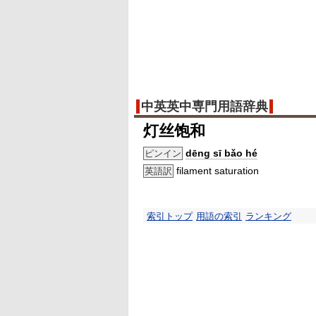
中英英中専門用語辞典
灯丝饱和
dēng sī bǎo hé
ピンイン
filament saturation
英語訳
索引トップ
用語の索引
ランキング