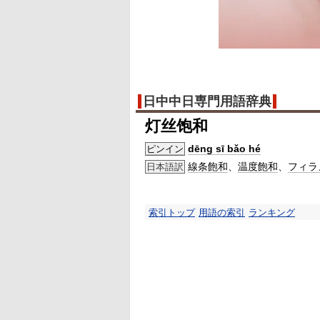
日中中日専門用語辞典
灯丝饱和
dēng sī bǎo hé
ピンイン
線条
飽和
、
温度
飽和
、
フィラ
日本語訳
索引トップ
用語の索引
ランキング