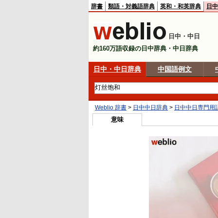
辞書
類語・対義語辞典
英和・和英辞典
日中
日中・中日
約160万語収録の日中辞典・中日辞典
日中・中日辞典
中国語例文
Weblio 辞書
>
日中中日辞典
>
日中中日専門用
意味