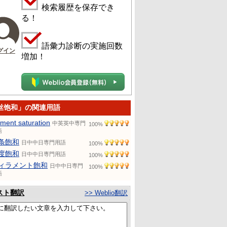
検索履歴を保存でき
る！
語彙力診断の実施回数
グイン
増加！
丝饱和」の関連用語
lament saturation
中英英中専門
100%
語
条飽和
日中中日専門用語
100%
度飽和
日中中日専門用語
100%
ィラメント飽和
日中中日専門
100%
語
スト翻訳
>> Weblio翻訳