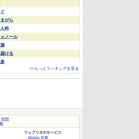
屋
泳ぐ
やまがら
婦人科
フェノール
同源
見届ける
凡是
>>もっとランキングを見る
｜
学問
典
ウェブリオのサービス
・
Weblio 辞書