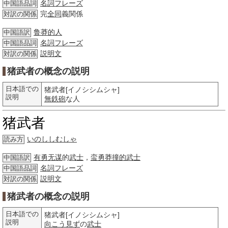
名詞
フレーズ
中国語品詞
完
全同
義関係
対訳の関係
鲁莽的人
中国語訳
名詞
フレーズ
中国語品詞
説明文
対訳の関係
猪武者の概念の説明
日本語での
猪武者[イノシシムシャ]
説明
無鉄砲
な人
猪武者
いのししむしゃ
読み方
有勇无谋
的
武士
，
蛮勇
莽撞的
武士
中国語訳
名詞
フレーズ
中国語品詞
説明文
対訳の関係
猪武者の概念の説明
日本語での
猪武者[イノシシムシャ]
説明
向こう見ず
の
武士