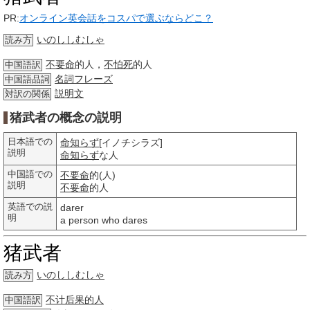
PR:
オンライン英会話をコスパで選ぶならどこ？
いのししむしゃ
読み方
不要命
的人，
不怕死
的人
中国語訳
名詞
フレーズ
中国語品詞
説明文
対訳の関係
猪武者の概念の説明
日本語での
命知らず
[イノチシラズ]
説明
命知らず
な人
中国語での
不要命
的(人)
説明
不要命
的人
英語での説
darer
明
a person who dares
猪武者
いのししむしゃ
読み方
不计后果的人
中国語訳