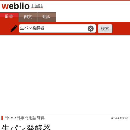
中国語
辞書
例文
翻訳
日中中日専門用語辞典
生パン発酵器