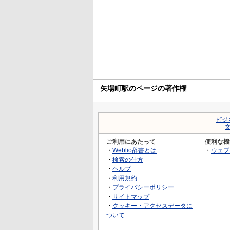
矢場町駅のページの著作権
ビジ
ご利用にあたって
便利な機
・
Weblio辞書とは
・
ウェブ
・
検索の仕方
・
ヘルプ
・
利用規約
・
プライバシーポリシー
・
サイトマップ
・
クッキー・アクセスデータに
ついて