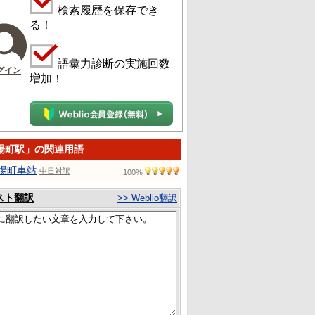
検索履歴を保存でき
る！
語彙力診断の実施回数
グイン
増加！
場町駅」の関連用語
場町車站
中日対訳
100%
スト翻訳
>> Weblio翻訳