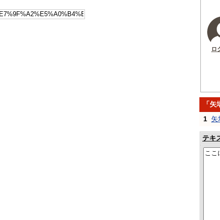
ロ
「矢
1
矢
テキ