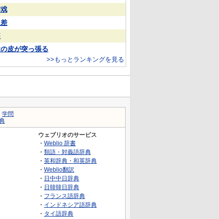
游戏
反差
装
欲の皮が突っ張る
>>もっとランキングを見る
｜
学問
典
ウェブリオのサービス
・
Weblio 辞書
・
類語・対義語辞典
・
英和辞典・和英辞典
・
Weblio翻訳
・
日中中日辞典
・
日韓韓日辞典
・
フランス語辞典
・
インドネシア語辞典
・
タイ語辞典