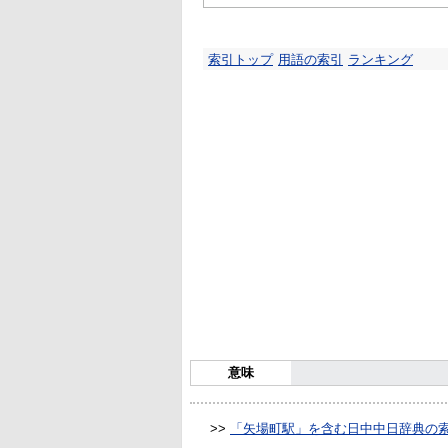
索引トップ
用語の索引
ランキング
意味
>>
「矢場町駅」を含む日中中日辞典の