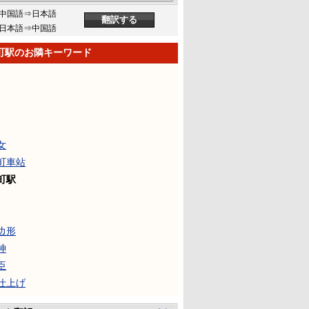
中国語⇒日本語
日本語⇒中国語
町駅のお隣キーワード
女
町車站
町駅
边形
神
臣
仕上げ