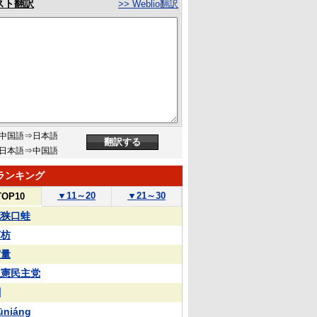
スト翻訳
>> Weblio翻訳
中国語⇒日本語
日本語⇒中国語
ランキング
▼
11～20
▼
21～30
TOP10
花狭口蛙
苏枋
実量
立憲民主党
蒯
ūniáng