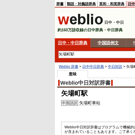
辞書
類語・対義語辞典
英和・和英辞典
日中
日中・中日
約160万語収録の日中辞典・中日辞典
日中・中日辞典
中国語例文
Weblio 辞書
>
日中中日辞典
>
中日対訳
>
矢場
意味
Weblio中日対訳辞書
矢場町駅
矢場町車站
中国語訳
Weblio中日対訳辞書はプログラムで機
が含まれていることもあります。ご了承く