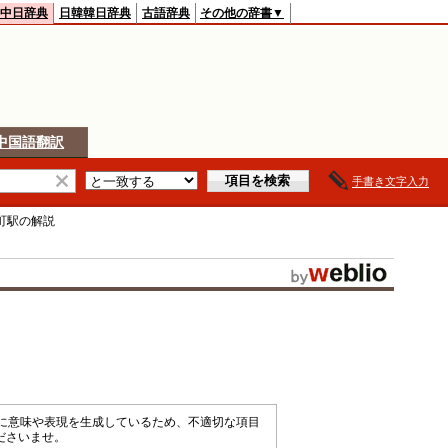
中日辞典
日韓韓日辞典
古語辞典
その他の辞書▼
中国語翻訳
手書き文字入力
町駅
の解説
械的に意味や表現を生成しているため、不適切な項目
ださいませ。