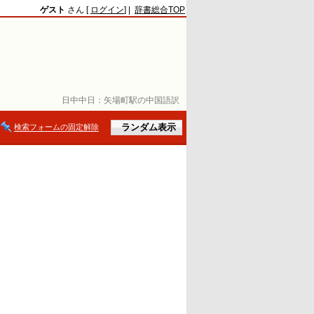
ゲスト
さん [
ログイン
] |
辞書総合TOP
日中中日：
矢場町駅の中国語訳
検索フォームの固定解除