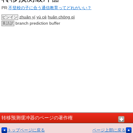
PR:
不登校の子に合う通信教育ってどれがいい？
zhuǎn yí
yù cè
huǎn chōng qì
ピンイン
branch prediction buffer
英語訳
转移预测缓冲器のページの著作権
トップページに戻る
ページ上部に戻る