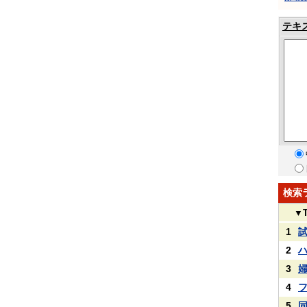
テキ
検索
▼
1
2
3
4
5