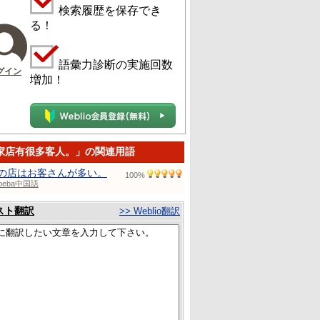
検索履歴を保存でき
る！
語彙力診断の実施回数
グイン
増加！
家店有很多客人。」の関連用語
の店はお客さんが多い。
100%
toeba中国語
スト翻訳
>> Weblio翻訳