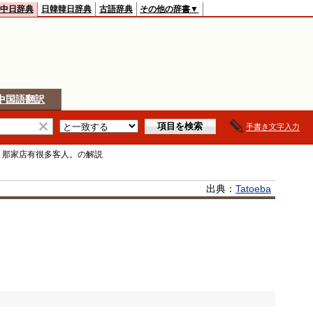
中日辞典
日韓韓日辞典
古語辞典
その他の辞書▼
中国語翻訳
手書き文字入力
>
那家店有很多客人。
の解説
出典：
Tatoeba