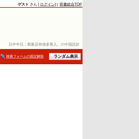
ゲスト
さん [
ログイン
] |
辞書総合TOP
日中中日：
那家店有很多客人。の中国語訳
検索フォームの固定解除