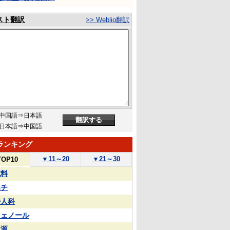
スト翻訳
>> Weblio翻訳
中国語⇒日本語
日本語⇒中国語
ランキング
▼
11～20
▼
21～30
TOP10
試料
ハチ
婦人科
フェノール
同源