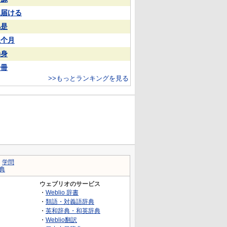
見届ける
凡是
上个月
动身
一冊
>>もっとランキングを見る
｜
学問
典
ウェブリオのサービス
・
Weblio 辞書
・
類語・対義語辞典
・
英和辞典・和英辞典
・
Weblio翻訳