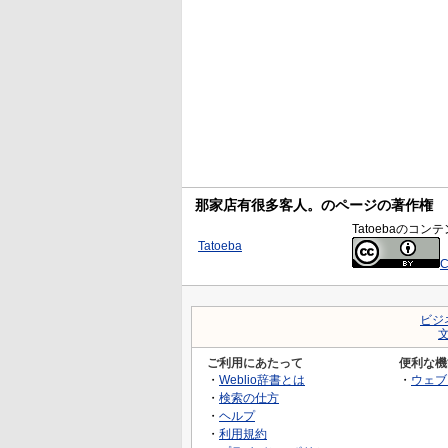
那家店有很多客人。のページの著作権
Tatoebaの
Tatoeba
C
ビジ
ご利用にあたって
便利な機
・
Weblio辞書とは
・
ウェブ
・
検索の仕方
・
ヘルプ
・
利用規約