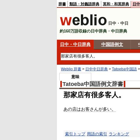
辞書
類語・対義語辞典
英和・和英辞典
日中
日中・中日
約160万語収録の日中辞典・中日辞典
日中・中日辞典
中国語例文
Weblio 辞書
>
日中中日辞典
>
Tatoeba中国語
意味
Tatoeba中国語例文辞書
那家店有很多客人。
あの店はお客さんが多い。
索引トップ
用語の索引
ランキング