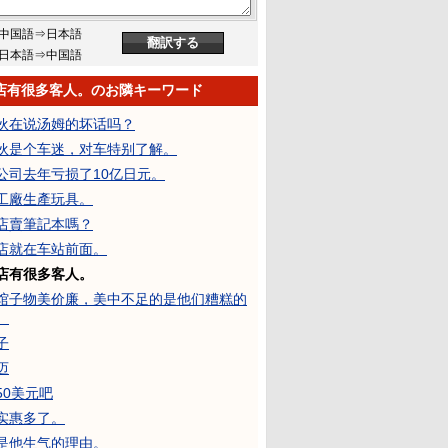
中国語⇒日本語
日本語⇒中国語
店有很多客人。のお隣キーワード
伙在说汤姆的坏话吗？
伙是个车迷，对车特别了解。
公司去年亏损了10亿日元。
工廠生產玩具。
店賣筆記本嗎？
店就在车站前面。
店有很多客人。
馆子物美价廉，美中不足的是他们糟糕的
。
子
迈
50美元吧
实惠多了。
是他生气的理由。