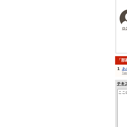
ロ
「那
1
あ
Ta
テキ