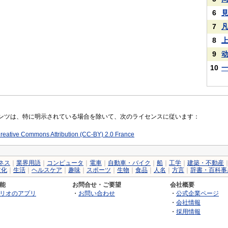
6
7
8
9
10
コンテンツは、特に明示されている場合を除いて、次のライセンスに従います：
reative Commons Attribution (CC-BY) 2.0 France
ネス
｜
業界用語
｜
コンピュータ
｜
電車
｜
自動車・バイク
｜
船
｜
工学
｜
建築・不動産
文化
｜
生活
｜
ヘルスケア
｜
趣味
｜
スポーツ
｜
生物
｜
食品
｜
人名
｜
方言
｜
辞書・百科事
能
お問合せ・ご要望
会社概要
リオのアプリ
・
お問い合わせ
・
公式企業ページ
・
会社情報
・
採用情報