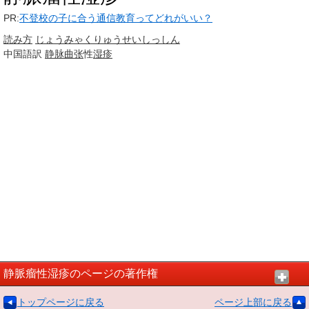
PR:
不登校の子に合う通信教育ってどれがいい？
読み方
じょうみゃく
りゅうせい
しっしん
中国語訳
静脉曲张
性
湿疹
静脈瘤性湿疹のページの著作権
トップページに戻る
ページ上部に戻る