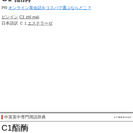
PR:
オンライン英会話をコスパで選ぶならどこ？
ピンイン
C1 zhǐ méi
日本語訳
Ｃ１
エステラーゼ
中英英中専門用語辞典
C1酯酶