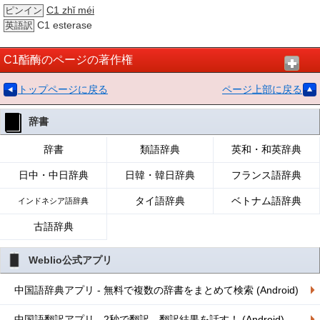
C1 zhǐ méi
ピンイン
C1 esterase
英語訳
C1酯酶のページの著作権
トップページに戻る
ページ上部に戻る
辞書
辞書
類語辞典
英和・和英辞典
日中・中日辞典
日韓・韓日辞典
フランス語辞典
タイ語辞典
ベトナム語辞典
インドネシア語辞典
古語辞典
Weblio公式アプリ
中国語辞典アプリ - 無料で複数の辞書をまとめて検索 (Android)
中国語翻訳アプリ - 2秒で翻訳、翻訳結果を話す！ (Android)