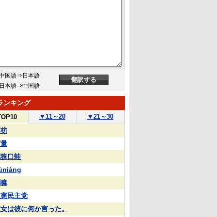
中国語⇒日本語
日本語⇒中国語
ランキング
▼
11～20
▼
21～30
TOP10
苏枋
実量
花狭口蛙
ūniáng
喇嘛
立憲民主党
彼女は彼に何か言った。