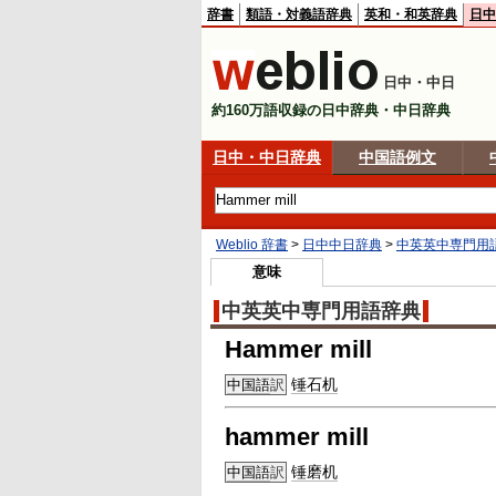
辞書
類語・対義語辞典
英和・和英辞典
日中
日中・中日
約160万語収録の日中辞典・中日辞典
日中・中日辞典
中国語例文
Weblio 辞書
>
日中中日辞典
>
中英英中専門用
意味
中英英中専門用語辞典
Hammer mill
锤石
机
中国語
訳
hammer mill
锤磨机
中国語
訳