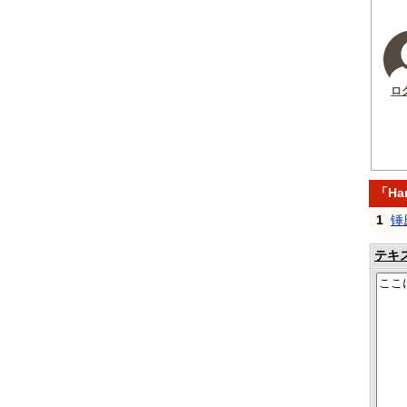
ロ
「Ha
1
锤
テキ