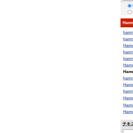
Ham
hamm
hamm
Hamm
hamm
hamm
Ham
Hamm
hamm
Hamm
hamm
Ham
Hamm
Hamm
テキ