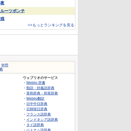
終夜
フルーツポンチ
游戏
>>もっとランキングを見る
｜
学問
典
ウェブリオのサービス
・
Weblio 辞書
・
類語・対義語辞典
・
英和辞典・和英辞典
・
Weblio翻訳
・
日中中日辞典
・
日韓韓日辞典
・
フランス語辞典
・
インドネシア語辞典
・
タイ語辞典
・
ベトナム語辞典