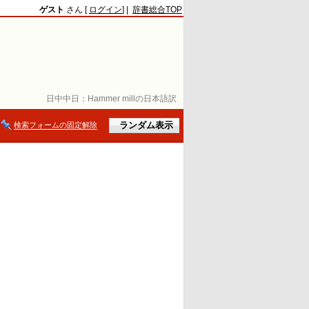
ゲスト
さん [
ログイン
] |
辞書総合TOP
日中中日：
Hammer millの日本語訳
検索フォームの固定解除