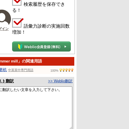
検索履歴を保存でき
る！
語彙力診断の実施回数
グイン
増加！
mmer mill」の関連用語
磨机
中英英中専門用語
100%
スト翻訳
>> Weblio翻訳