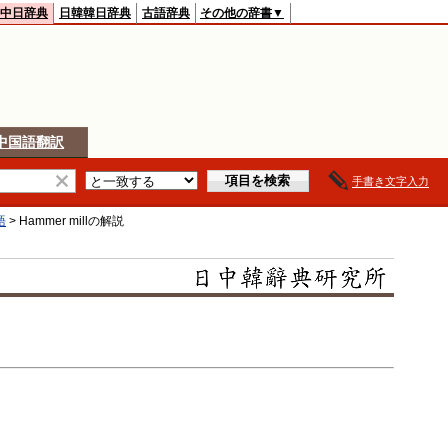
中日辞典
日韓韓日辞典
古語辞典
その他の辞書▼
中国語翻訳
手書き文字入力
語
>
Hammer mill
の解説