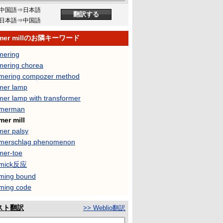
中国語⇒日本語
日本語⇒中国語
mer millのお隣キーワード
ering
ering chorea
ering compozer method
er lamp
er lamp with transformer
merman
er mill
er palsy
erschlag phenomenon
er-toe
mick反应
ing bound
ing code
スト翻訳
>> Weblio翻訳