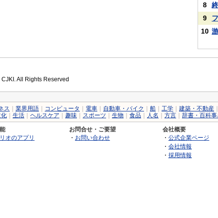
8
9
10
 CJKI. All Rights Reserved
ネス
｜
業界用語
｜
コンピュータ
｜
電車
｜
自動車・バイク
｜
船
｜
工学
｜
建築・不動産
文化
｜
生活
｜
ヘルスケア
｜
趣味
｜
スポーツ
｜
生物
｜
食品
｜
人名
｜
方言
｜
辞書・百科事
能
お問合せ・ご要望
会社概要
リオのアプリ
・
お問い合わせ
・
公式企業ページ
・
会社情報
・
採用情報