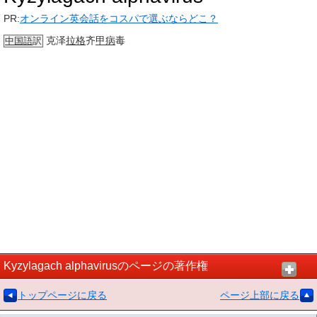
PR:
オンライン英会話をコスパで選ぶならどこ？
克泽
拉格
齐
甲病
毒
中国語
訳
Kyzylagach alphavirusのページの著作権
トップページに戻る
ページ上部に戻る