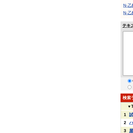
N-
N-
テキ
検索
▼
1
2
3