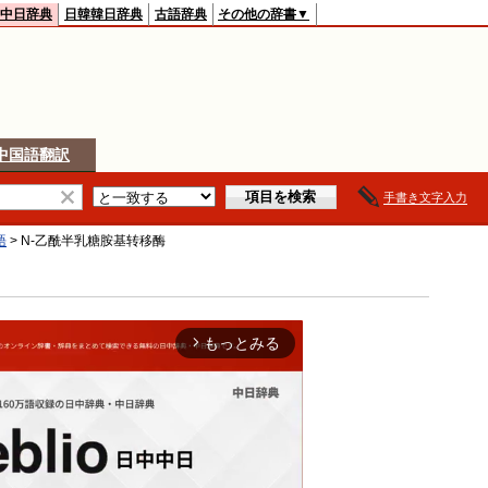
中日辞典
日韓韓日辞典
古語辞典
その他の辞書▼
中国語翻訳
手書き文字入力
語
>
N-乙酰半乳糖胺基转移酶
もっとみる
arrow_forward_ios