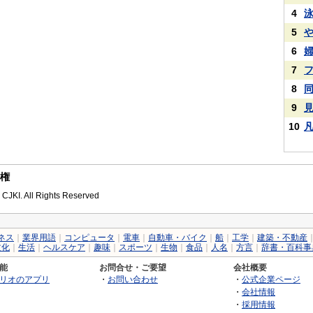
4
5
6
7
8
9
10
作権
 CJKI. All Rights Reserved
ネス
｜
業界用語
｜
コンピュータ
｜
電車
｜
自動車・バイク
｜
船
｜
工学
｜
建築・不動産
文化
｜
生活
｜
ヘルスケア
｜
趣味
｜
スポーツ
｜
生物
｜
食品
｜
人名
｜
方言
｜
辞書・百科事
能
お問合せ・ご要望
会社概要
リオのアプリ
・
お問い合わせ
・
公式企業ページ
・
会社情報
・
採用情報