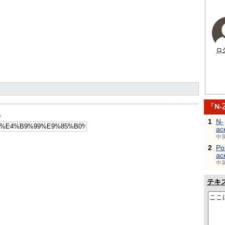
ロ
「N
ク
1
N-
ac
中
2
Po
ac
中
テキ