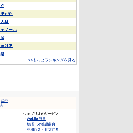
泳ぐ
やまがら
婦人科
フェノール
同源
見届ける
凡是
>>もっとランキングを見る
｜
学問
典
ウェブリオのサービス
・
Weblio 辞書
・
類語・対義語辞典
・
英和辞典・和英辞典