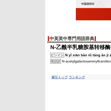
中英英中専門用語辞典
N-乙酰半乳糖胺基转移酶
N yǐ xiān bàn rǔ táng àn
jī
ピンイン
N-acetylgalactosaminyltransfer
英語訳
索引トップ
ランキング