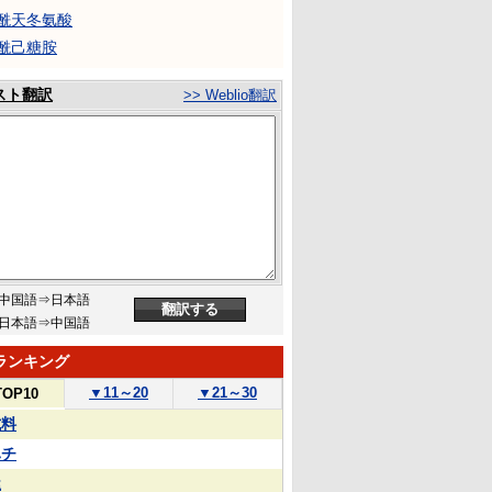
乙酰天冬氨酸
乙酰己糖胺
スト翻訳
>> Weblio翻訳
中国語⇒日本語
日本語⇒中国語
ランキング
▼
11～20
▼
21～30
TOP10
試料
ハチ
屋