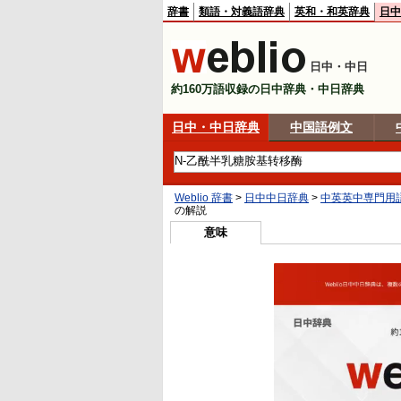
辞書
類語・対義語辞典
英和・和英辞典
日中
日中・中日
約160万語収録の日中辞典・中日辞典
日中・中日辞典
中国語例文
Weblio 辞書
>
日中中日辞典
>
中英英中専門用
の解説
意味