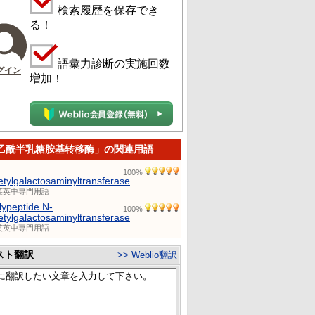
検索履歴を保存でき
る！
語彙力診断の実施回数
グイン
増加！
-乙酰半乳糖胺基转移酶」の関連用語
100%
etylgalactosaminyltransferase
英英中専門用語
lypeptide N-
100%
etylgalactosaminyltransferase
英英中専門用語
スト翻訳
>> Weblio翻訳