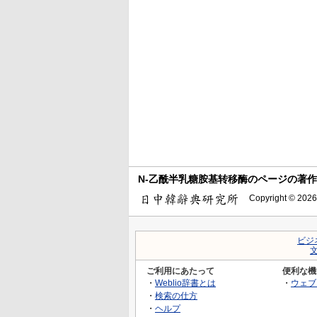
N-乙酰半乳糖胺基转移酶のページの著
Copyright © 2026
ビジ
ご利用にあたって
便利な機
・
Weblio辞書とは
・
ウェブ
・
検索の仕方
・
ヘルプ