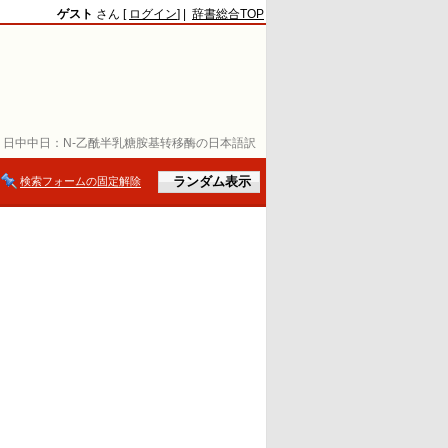
ゲスト
さん [
ログイン
] |
辞書総合TOP
日中中日：
N-乙酰半乳糖胺基转移酶の日本語訳
検索フォームの固定解除