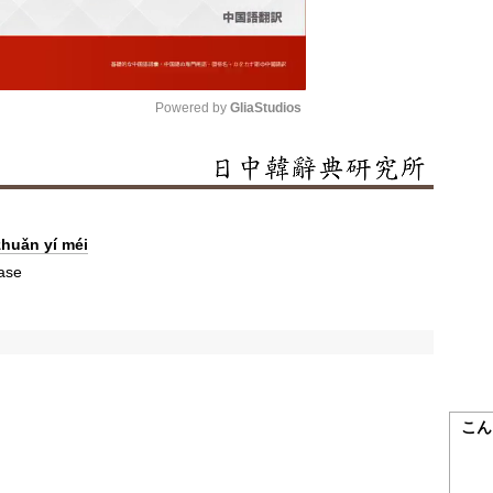
Powered by 
GliaStudios
Mute
zhuǎn yí méi
ase
こん