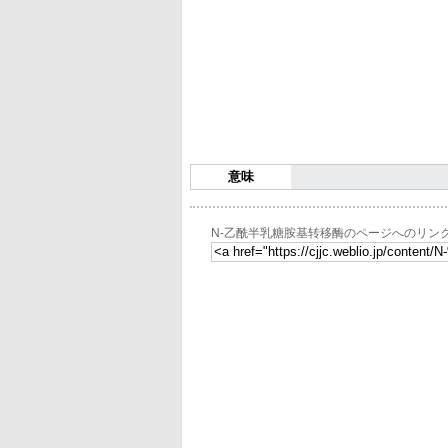
意味
N-乙酰半乳糖胺基转移酶のページへのリン