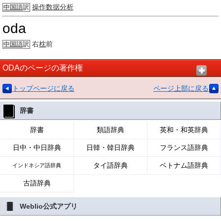
操作数据分析
中国語
訳
oda
右
枕
前
中国語
訳
ODAのページの著作権
トップページに戻る
ページ上部に戻る
辞書
辞書
類語辞典
英和・和英辞典
日中・中日辞典
日韓・韓日辞典
フランス語辞典
タイ語辞典
ベトナム語辞典
インドネシア語辞典
古語辞典
Weblio公式アプリ