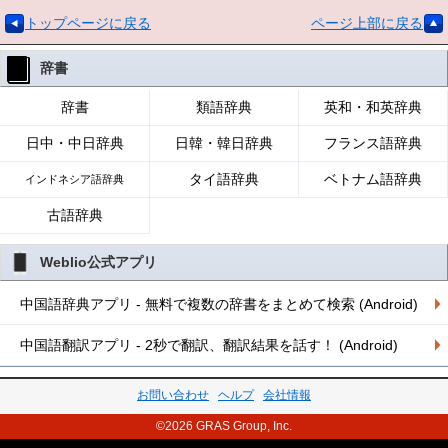
トップページに戻る
ページ上部に戻る
辞書
辞書
類語辞典
英和・和英辞典
日中・中日辞典
日韓・韓日辞典
フランス語辞典
タイ語辞典
ベトナム語辞典
インドネシア語辞典
古語辞典
Weblio公式アプリ
中国語辞典アプリ - 無料で複数の辞書をまとめて検索 (Android)
中国語翻訳アプリ - 2秒で翻訳、翻訳結果を話す！ (Android)
お問い合わせ
ヘルプ
会社情報
©2026 GRAS Group, Inc.