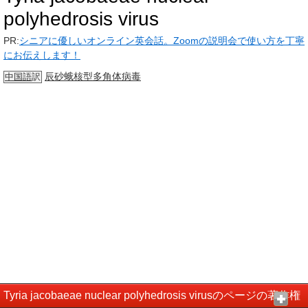
polyhedrosis virus
PR:
シニアに優しいオンライン英会話。Zoomの説明会で使い方を丁寧
にお伝えします！
辰砂
蛾
核型多角体病毒
中国語
訳
Tyria jacobaeae nuclear polyhedrosis virusのページの著作権