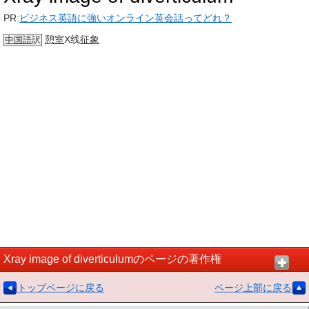
PR:
ビジネス英語に強いオンライン英会話ってどれ？
憩室
X线
征象
中国語
訳
Xray image of diverticulumのページの著作権
トップページに戻る
ページ上部に戻る