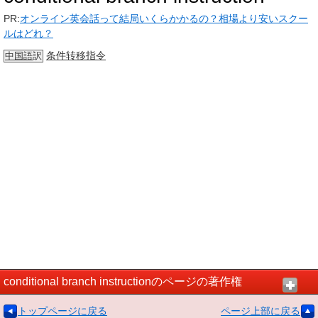
PR:
オンライン英会話って結局いくらかかるの？相場より安いスクー
ルはどれ？
条件转移指令
中国語
訳
conditional branch instructionのページの著作権
トップページに戻る
ページ上部に戻る